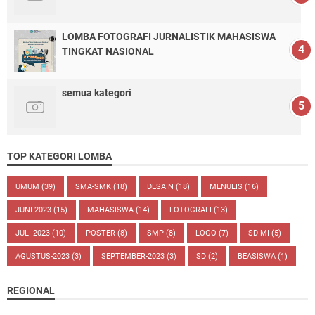
LOMBA FOTOGRAFI JURNALISTIK MAHASISWA
TINGKAT NASIONAL
semua kategori
TOP KATEGORI LOMBA
UMUM
(39)
SMA-SMK
(18)
DESAIN
(18)
MENULIS
(16)
JUNI-2023
(15)
MAHASISWA
(14)
FOTOGRAFI
(13)
JULI-2023
(10)
POSTER
(8)
SMP
(8)
LOGO
(7)
SD-MI
(5)
AGUSTUS-2023
(3)
SEPTEMBER-2023
(3)
SD
(2)
BEASISWA
(1)
REGIONAL