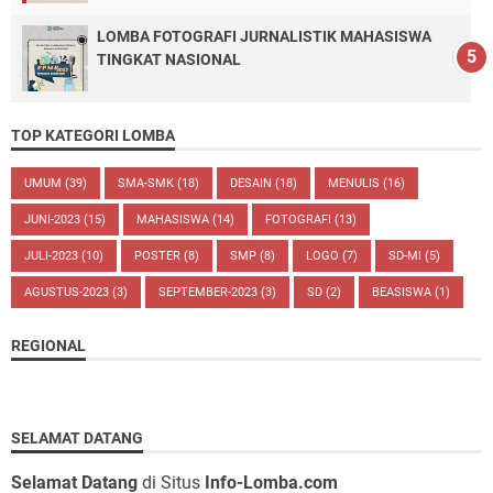
LOMBA FOTOGRAFI JURNALISTIK MAHASISWA
TINGKAT NASIONAL
TOP KATEGORI LOMBA
UMUM
(39)
SMA-SMK
(18)
DESAIN
(18)
MENULIS
(16)
JUNI-2023
(15)
MAHASISWA
(14)
FOTOGRAFI
(13)
JULI-2023
(10)
POSTER
(8)
SMP
(8)
LOGO
(7)
SD-MI
(5)
AGUSTUS-2023
(3)
SEPTEMBER-2023
(3)
SD
(2)
BEASISWA
(1)
REGIONAL
SELAMAT DATANG
Selamat Datang
di Situs
Info-Lomba.com