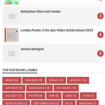
Kebijakan Situs info lomba
Lomba Poster, Foto dan Video Untuk Umum 2023
semua kategori
TOP KATEGORI LOMBA
UMUM
(39)
SMA-SMK
(18)
DESAIN
(18)
MENULIS
(16)
JUNI-2023
(15)
MAHASISWA
(14)
FOTOGRAFI
(13)
JULI-2023
(10)
POSTER
(8)
SMP
(8)
LOGO
(7)
SD-MI
(5)
AGUSTUS-2023
(3)
SEPTEMBER-2023
(3)
SD
(2)
BEASISWA
(1)