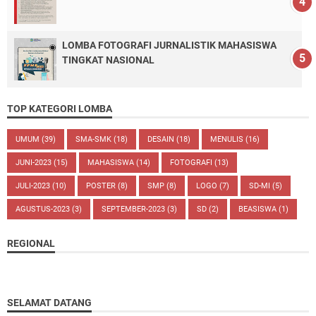
LOMBA FOTOGRAFI JURNALISTIK MAHASISWA
TINGKAT NASIONAL
TOP KATEGORI LOMBA
UMUM
(39)
SMA-SMK
(18)
DESAIN
(18)
MENULIS
(16)
JUNI-2023
(15)
MAHASISWA
(14)
FOTOGRAFI
(13)
JULI-2023
(10)
POSTER
(8)
SMP
(8)
LOGO
(7)
SD-MI
(5)
AGUSTUS-2023
(3)
SEPTEMBER-2023
(3)
SD
(2)
BEASISWA
(1)
REGIONAL
SELAMAT DATANG