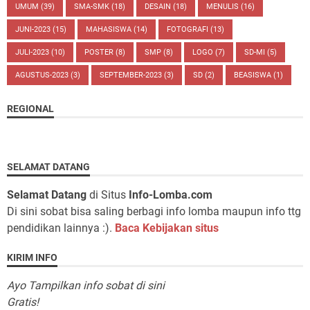
UMUM
(39)
SMA-SMK
(18)
DESAIN
(18)
MENULIS
(16)
JUNI-2023
(15)
MAHASISWA
(14)
FOTOGRAFI
(13)
JULI-2023
(10)
POSTER
(8)
SMP
(8)
LOGO
(7)
SD-MI
(5)
AGUSTUS-2023
(3)
SEPTEMBER-2023
(3)
SD
(2)
BEASISWA
(1)
REGIONAL
SELAMAT DATANG
Selamat Datang
di Situs
Info-Lomba.com
Di sini sobat bisa saling berbagi info lomba maupun info ttg
pendidikan lainnya :).
Baca Kebijakan situs
KIRIM INFO
Ayo Tampilkan info sobat di sini
Gratis!