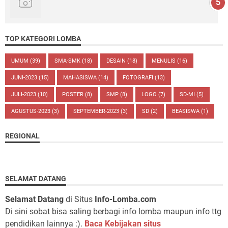
TOP KATEGORI LOMBA
UMUM
(39)
SMA-SMK
(18)
DESAIN
(18)
MENULIS
(16)
JUNI-2023
(15)
MAHASISWA
(14)
FOTOGRAFI
(13)
JULI-2023
(10)
POSTER
(8)
SMP
(8)
LOGO
(7)
SD-MI
(5)
AGUSTUS-2023
(3)
SEPTEMBER-2023
(3)
SD
(2)
BEASISWA
(1)
REGIONAL
SELAMAT DATANG
Selamat Datang
di Situs
Info-Lomba.com
Di sini sobat bisa saling berbagi info lomba maupun info ttg
pendidikan lainnya :).
Baca Kebijakan situs