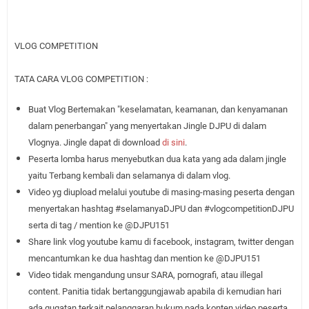
VLOG COMPETITION
TATA CARA VLOG COMPETITION :
Buat Vlog Bertemakan "keselamatan, keamanan, dan kenyamanan
dalam penerbangan" yang menyertakan Jingle DJPU di dalam
Vlognya. Jingle dapat di download
di sini
.
Peserta lomba harus menyebutkan dua kata yang ada dalam jingle
yaitu Terbang kembali dan selamanya di dalam vlog.
Video yg diupload melalui youtube di masing-masing peserta dengan
menyertakan hashtag #selamanyaDJPU dan #vlogcompetitionDJPU
serta di tag / mention ke @DJPU151
Share link vlog youtube kamu di facebook, instagram, twitter dengan
mencantumkan ke dua hashtag dan mention ke @DJPU151
Video tidak mengandung unsur SARA, pornografi, atau illegal
content. Panitia tidak bertanggungjawab apabila di kemudian hari
ada gugatan terkait pelanggaran hukum pada konten video peserta.