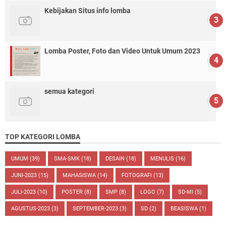
Kebijakan Situs info lomba
Lomba Poster, Foto dan Video Untuk Umum 2023
semua kategori
TOP KATEGORI LOMBA
UMUM
(39)
SMA-SMK
(18)
DESAIN
(18)
MENULIS
(16)
JUNI-2023
(15)
MAHASISWA
(14)
FOTOGRAFI
(13)
JULI-2023
(10)
POSTER
(8)
SMP
(8)
LOGO
(7)
SD-MI
(5)
AGUSTUS-2023
(3)
SEPTEMBER-2023
(3)
SD
(2)
BEASISWA
(1)