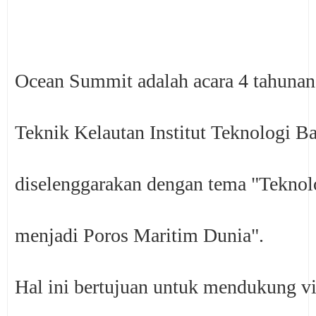
CP : Simon (08157112819)
Twitter & Instagram : @2016oceansummit
AskFM : @oceansummit2016