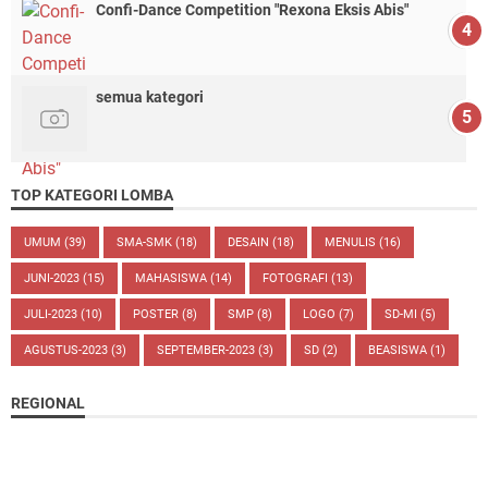
Confi-Dance Competition "Rexona Eksis Abis"
semua kategori
TOP KATEGORI LOMBA
UMUM
(39)
SMA-SMK
(18)
DESAIN
(18)
MENULIS
(16)
JUNI-2023
(15)
MAHASISWA
(14)
FOTOGRAFI
(13)
JULI-2023
(10)
POSTER
(8)
SMP
(8)
LOGO
(7)
SD-MI
(5)
AGUSTUS-2023
(3)
SEPTEMBER-2023
(3)
SD
(2)
BEASISWA
(1)
REGIONAL