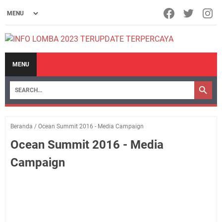
MENU
Beranda
/
Ocean Summit 2016 - Media Campaign
Ocean Summit 2016 - Media
Campaign
Ocean Summit adalah acara 4 tahunan yang diadakan oleh Program Studi
Teknik Kelautan Institut Teknologi Bandung. Ocean Summit 2016 kali ini
diselenggarakan dengan tema "Teknologi Lokal untuk Mendukung Indonesia
menjadi Poros Maritim Dunia".
Hal ini bertujuan untuk mendukung visi Presiden Joko Widodo untuk