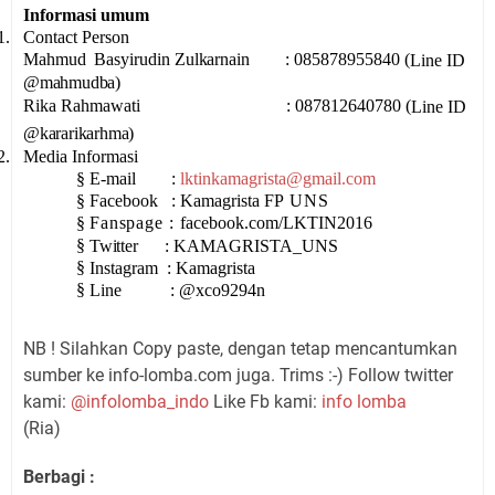
Informasi umum
1.
Conta
c
t
P
e
rson
Mahmud
Basyirudin Zulkarnain
: 085878955840 (
L
ine
ID
@mahmudba)
Rika Rahmawati
:
087812640780
(
L
ine
ID
@kararikarhma
)
2.
M
e
dia
I
nfo
r
m
a
si
§
E
-
mai
l
:
lktinkamagrista@gmail.com
§
Facebook
:
Kamagrista FP
UNS
§
Fanspage
:
facebook.com/LKTIN2016
§
Twitter
:
KAMAGRISTA_UNS
§
Instagra
m
:
Kamagrista
§
Line
: @
xco9294n
NB ! Silahkan Copy paste, dengan tetap mencantumkan
sumber ke info-lomba.com juga. Trims :-) Follow twitter
kami:
@infolomba_indo
Like Fb kami:
info lomba
(Ria)
Berbagi :