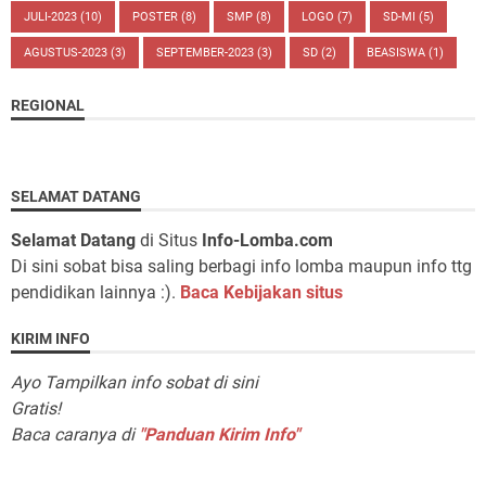
JULI-2023
(10)
POSTER
(8)
SMP
(8)
LOGO
(7)
SD-MI
(5)
AGUSTUS-2023
(3)
SEPTEMBER-2023
(3)
SD
(2)
BEASISWA
(1)
REGIONAL
SELAMAT DATANG
Selamat Datang
di Situs
Info-Lomba.com
Di sini sobat bisa saling berbagi info lomba maupun info ttg
pendidikan lainnya :).
Baca Kebijakan situs
KIRIM INFO
Ayo Tampilkan info sobat di sini
Gratis!
Baca caranya di
"Panduan Kirim Info"