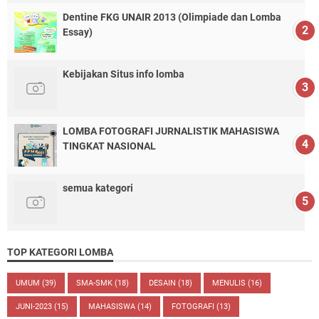
Dentine FKG UNAIR 2013 (Olimpiade dan Lomba
Essay)
Kebijakan Situs info lomba
LOMBA FOTOGRAFI JURNALISTIK MAHASISWA
TINGKAT NASIONAL
semua kategori
TOP KATEGORI LOMBA
UMUM
(39)
SMA-SMK
(18)
DESAIN
(18)
MENULIS
(16)
JUNI-2023
(15)
MAHASISWA
(14)
FOTOGRAFI
(13)