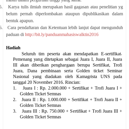
5.
Karya tulis ilmiah merupakan hasil gagasan atau penelitian yg
belum pernah diperlombakan ataupun dipublikasikan dalam
bentuk apapun.
6.
Cara pendaftaran dan Ketentuan lebih lanjut dapat mengunduh
paduan di
http://bit.ly/panduanmahasiswalktin2016
Hadiah
.
Seluruh
t
i
m
peserta
a
k
a
n
me
n
d
a
p
a
tkan
E
-sertifikat
Pemenang
y
a
n
g
di
t
e
t
a
pk
a
n
s
e
b
a
g
a
i
J
u
a
ra
I
,
J
u
a
ra
II,
J
u
a
ra
I
I
I
a
k
a
n
dibe
r
ikan
p
e
n
g
h
a
r
g
aa
n
b
e
ru
p
a
S
ertifikat,
Trofi
J
ua
r
a,
D
a
na p
e
mb
i
n
aa
n s
e
r
t
a Golden ticket
S
em
inar
N
as
ional yang diadakan oleh Kamagrista UNS pada
tanggal 20 November 2016
. Rinci
a
n:
1.
J
u
a
ra I :
R
p. 2.
0
00.000 +
Sertifikat
+
Trofi
J
u
a
ra I
+
Golden Ticket Semn
as
2.
J
u
a
ra II :
R
p. 1.
0
00.000 +
Sertifikat
+
Trofi
J
u
a
ra I
I
+
Golden Ticket Semnas
3.
J
u
a
ra I
I
I
:
R
p.
750
.000 +
Sertifikat
+
Trofi
J
u
a
ra I
II
+
Golden Ticket Semnas