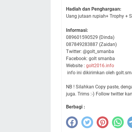
Hadiah dan Penghargaan:
Uang jutaan rupiah+ Trophy + Se
Informasi:
089601590529 (Dinda)
087849283887 (Zaidan)
Twitter: @golt_smanba
Facebook: golt smanba
Website :
golt2016.info
info ini dikirimkan oleh
golt.s
NB ! Silahkan Copy paste, den
juga. Trims :-) Follow twitter ka
Berbagi :