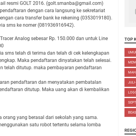
mail resmi GOLT 2016. (golt.smanba@gmail.com)
endaftaran dengan cara langsung ke sekretariat
ngan cara transfer bank ke rekening (0353019180).
 via sms ke nomer (081936916942).
 Tracer Analog sebesar Rp. 150.000 dan untuk Line
TOP 
00
ia sms telah di terima dan telah di cek kelengkapan
UM
lengkap. Maka pendaftaran dinyatakan telah selesai.
MEN
an telah ditutup. maka pembayaran pendaftaran
MAH
yaran pendaftaran dan menyatakan pembatalan
JULI
endaftaran ditutup. Maka uang akan di kembalikan
LOG
SEP
BEA
iga orang yang berasal dari sekolah yang sama.
menggunakan satu robot tertentu selama lomba
REGI