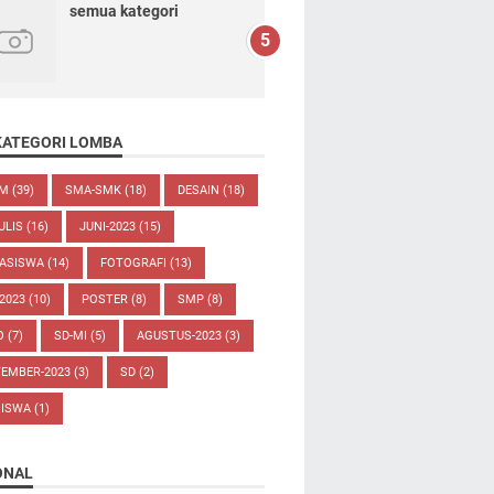
semua kategori
KATEGORI LOMBA
UM
(39)
SMA-SMK
(18)
DESAIN
(18)
ULIS
(16)
JUNI-2023
(15)
ASISWA
(14)
FOTOGRAFI
(13)
-2023
(10)
POSTER
(8)
SMP
(8)
O
(7)
SD-MI
(5)
AGUSTUS-2023
(3)
TEMBER-2023
(3)
SD
(2)
SISWA
(1)
ONAL