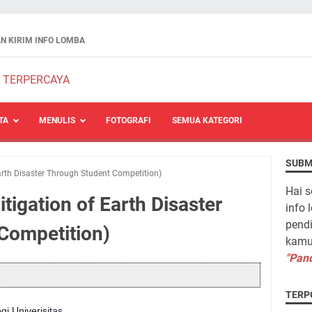
N KIRIM INFO LOMBA
TA
MENULIS
FOTOGRAFI
SEMUA KATEGORI
SUBM
rth Disaster Through Student Competition)
Hai s
gation of Earth Disaster
info 
pendi
Competition)
kamu 
"Pand
TERP
i Univerisitas