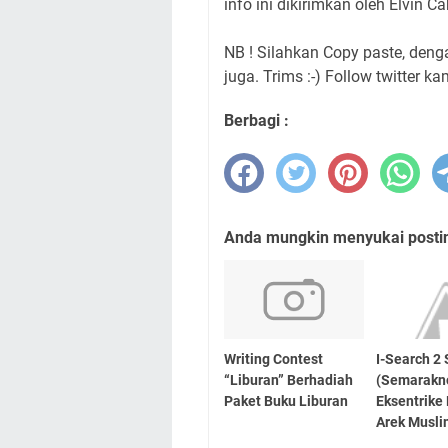
info ini dikirimkan oleh Elvin
NB ! Silahkan Copy paste, den
juga. Trims :-) Follow twitter ka
Berbagi :
Anda mungkin menyukai posting
Writing Contest
I-Search 
“Liburan” Berhadiah
(Semarakn
Paket Buku Liburan
Eksentrike 
Arek Musli