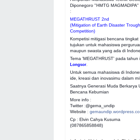
Diponegoro ''HMTG MAGMADIPA'
:
MEGATHRUST 2nd
(Mitigation of Earth Disaster Troug
Competition)
Kompetisi mitigasi bencana tingkat 
tujukan untuk mahasiswa perguruan
maupun swasta yang ada di Indone
Tema 'MEGATHRUST' pada tahun i
.
Longsor
Untuk semua mahasiswa di Indone
ide, kreasi dan inovasimu dalam mit
Saatnya Generasi Muda Berkarya U
Bencana Kebumian
More info :
Twitter :@gema_undip
Website :
gemaundip.wordpress.c
Cp : Elvin Cahya Kusuma
(087865858848)