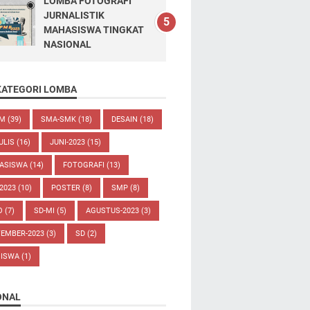
LOMBA FOTOGRAFI
JURNALISTIK
MAHASISWA TINGKAT
NASIONAL
KATEGORI LOMBA
UM
(39)
SMA-SMK
(18)
DESAIN
(18)
ULIS
(16)
JUNI-2023
(15)
ASISWA
(14)
FOTOGRAFI
(13)
-2023
(10)
POSTER
(8)
SMP
(8)
O
(7)
SD-MI
(5)
AGUSTUS-2023
(3)
TEMBER-2023
(3)
SD
(2)
SISWA
(1)
ONAL