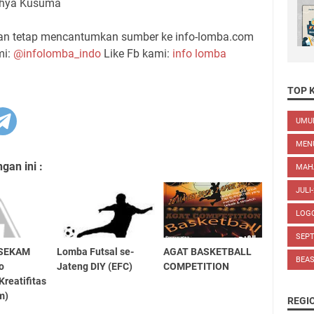
 Cahya Kusuma
gan tetap mencantumkan sumber ke info-lomba.com
mi:
@infolomba_indo
Like Fb kami:
info lomba
TOP 
UM
MEN
an ini :
MAH
JULI
LOG
SEP
2 SEKAM
Lomba Futsal se-
AGAT BASKETBALL
BEA
o
Jateng DIY (EFC)
COMPETITION
Kreatifitas
m)
REGI