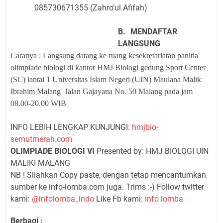
085730671355
(
Zahro’ul Afifah
)
B.
MENDAFTAR
LANGSUNG
Caranya :
Langsung datang ke ruang kesekretariatan panitia
olimpiade biologi di kantor HMJ Biologi gedung
Sport Center
(
SC
)
lantai 1 Universitas Islam Negeri (UIN) M
aulana Malik
I
brahim
Malang
Jalan Gajayana
N
o. 50 Malang pada jam
08
.
00-20.00 WIB
INFO LEBIH LENGKAP KUNJUNGI:
hmjbio-
semutmerah.com
OLIMPIADE BIOLOGI VI
Presented by: HMJ BIOLOGI UIN
MALIKI MALANG
NB ! Silahkan Copy paste, dengan tetap mencantumkan
sumber ke info-lomba.com juga. Trims :-) Follow twitter
kami:
@infolomba_indo
Like Fb kami:
info lomba
Berbagi :