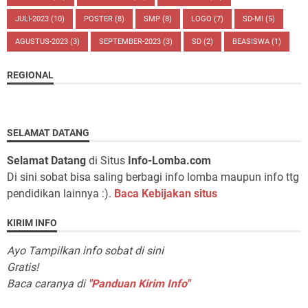
JULI-2023
(10)
POSTER
(8)
SMP
(8)
LOGO
(7)
SD-MI
(5)
AGUSTUS-2023
(3)
SEPTEMBER-2023
(3)
SD
(2)
BEASISWA
(1)
REGIONAL
SELAMAT DATANG
Selamat Datang
di Situs
Info-Lomba.com
Di sini sobat bisa saling berbagi info lomba maupun info ttg
pendidikan lainnya :).
Baca Kebijakan situs
KIRIM INFO
Ayo Tampilkan info sobat di sini
Gratis!
Baca caranya di
"Panduan Kirim Info"