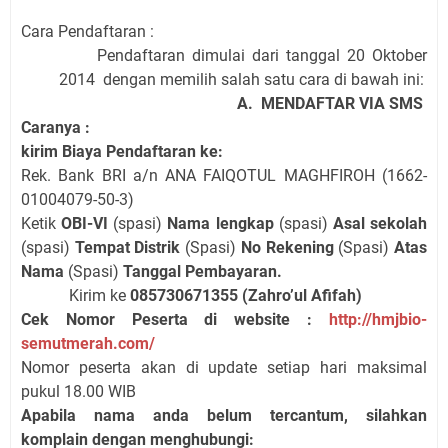
Cara Pendaftaran :
Pendaftaran dimulai dari
tanggal
20 Oktober
2014
dengan
memilih salah satu
cara
di
bawah
ini
:
A.
MENDAFTAR VIA SMS
Caranya :
kirim Biaya Pendaftaran ke:
Rek.
Bank
BRI a/n
ANA FAIQOTUL MAGHFIROH
(
1662-
01004079-50-3)
Ketik
OBI
-VI
(spasi)
Nama lengkap
(spasi)
Asal sekolah
(spasi)
Tempat Distrik
(Spasi)
No Rekening
(Spasi)
Atas
Nama
(Spasi)
Tanggal Pembayaran
.
Kirim ke
085730671355
(
Zahro’ul Afifah
)
Cek Nomor Peserta di website :
http://hmjbio-
semutmerah.com/
Nomor peserta akan di update setiap hari maksimal
pukul 18.00 WIB
Apabila nama anda belum tercantum, silahkan
komplain dengan menghubungi: