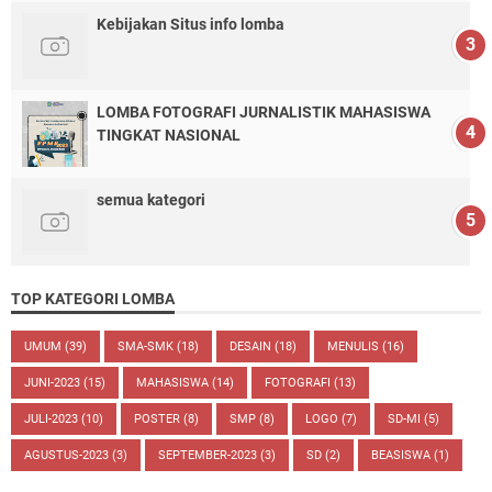
Kebijakan Situs info lomba
LOMBA FOTOGRAFI JURNALISTIK MAHASISWA
TINGKAT NASIONAL
semua kategori
TOP KATEGORI LOMBA
UMUM
(39)
SMA-SMK
(18)
DESAIN
(18)
MENULIS
(16)
JUNI-2023
(15)
MAHASISWA
(14)
FOTOGRAFI
(13)
JULI-2023
(10)
POSTER
(8)
SMP
(8)
LOGO
(7)
SD-MI
(5)
AGUSTUS-2023
(3)
SEPTEMBER-2023
(3)
SD
(2)
BEASISWA
(1)