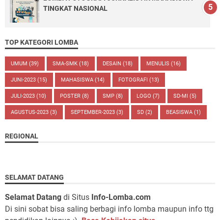
TINGKAT NASIONAL
TOP KATEGORI LOMBA
UMUM
(39)
SMA-SMK
(18)
DESAIN
(18)
MENULIS
(16)
JUNI-2023
(15)
MAHASISWA
(14)
FOTOGRAFI
(13)
JULI-2023
(10)
POSTER
(8)
SMP
(8)
LOGO
(7)
SD-MI
(5)
AGUSTUS-2023
(3)
SEPTEMBER-2023
(3)
SD
(2)
BEASISWA
(1)
REGIONAL
SELAMAT DATANG
Selamat Datang
di Situs
Info-Lomba.com
Di sini sobat bisa saling berbagi info lomba maupun info ttg