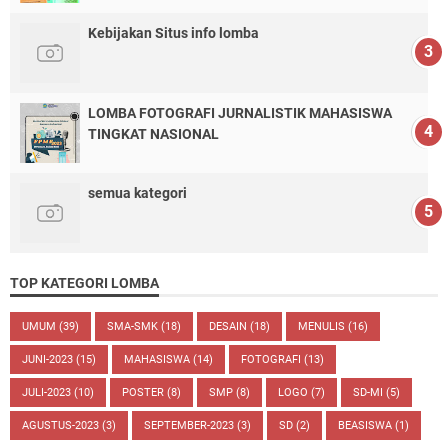
Kebijakan Situs info lomba
LOMBA FOTOGRAFI JURNALISTIK MAHASISWA
TINGKAT NASIONAL
semua kategori
TOP KATEGORI LOMBA
UMUM
(39)
SMA-SMK
(18)
DESAIN
(18)
MENULIS
(16)
JUNI-2023
(15)
MAHASISWA
(14)
FOTOGRAFI
(13)
JULI-2023
(10)
POSTER
(8)
SMP
(8)
LOGO
(7)
SD-MI
(5)
AGUSTUS-2023
(3)
SEPTEMBER-2023
(3)
SD
(2)
BEASISWA
(1)