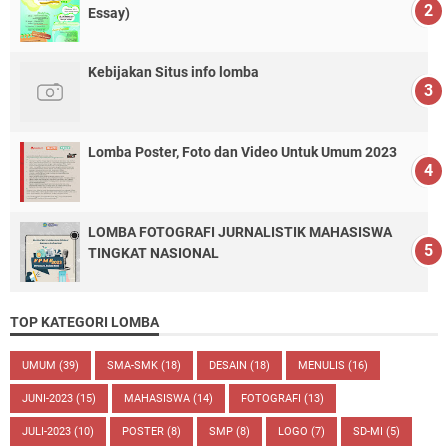
Essay)
Kebijakan Situs info lomba
Lomba Poster, Foto dan Video Untuk Umum 2023
LOMBA FOTOGRAFI JURNALISTIK MAHASISWA
TINGKAT NASIONAL
TOP KATEGORI LOMBA
UMUM
(39)
SMA-SMK
(18)
DESAIN
(18)
MENULIS
(16)
JUNI-2023
(15)
MAHASISWA
(14)
FOTOGRAFI
(13)
JULI-2023
(10)
POSTER
(8)
SMP
(8)
LOGO
(7)
SD-MI
(5)