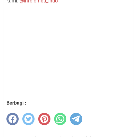
kami:
@infolomba_indo
Berbagi :