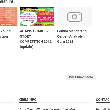
an ini :
n Young
AGAINST CANCER
Lomba Mengarang
ction
STORY
Cerpen Anak oleh
COMPETITION 2012
Guru 2012
(update)
POSTINGAN LAMA
KIRIM INFO
CONTAC
Ayo Tampilkan info sobat di sini
Email: 