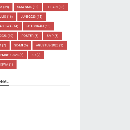
UM
(39)
SMA-SMK
(18)
DESAIN
(18)
ULIS
(16)
JUNI-2023
(15)
ASISWA
(14)
FOTOGRAFI
(13)
-2023
(10)
POSTER
(8)
SMP
(8)
O
(7)
SD-MI
(5)
AGUSTUS-2023
(3)
TEMBER-2023
(3)
SD
(2)
SISWA
(1)
ONAL