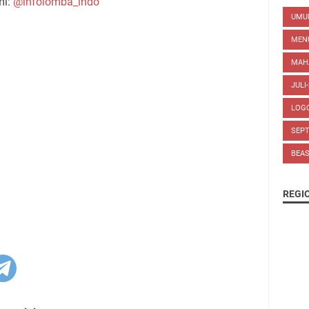
mi:
@infolomba_indo
UM
MEN
MAH
JULI
LOG
SEP
BEA
REGI