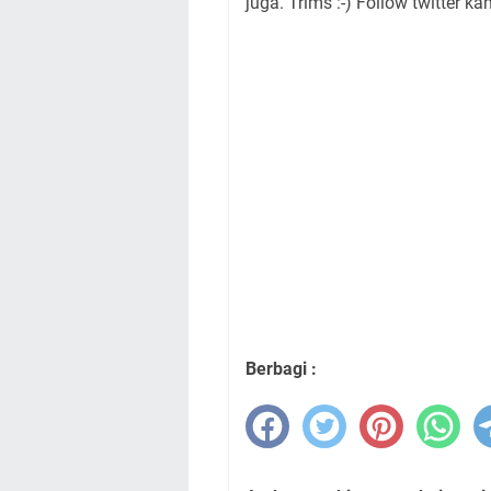
juga. Trims :-) Follow twitter ka
Berbagi :