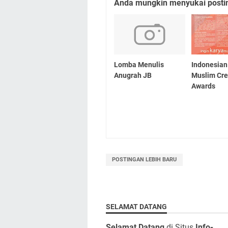
Anda mungkin menyukai posting
Lomba Menulis
Indonesia
Anugrah JB
Muslim Cre
Awards
POSTINGAN LEBIH BARU
SELAMAT DATANG
Selamat Datang
di Situs
Info-