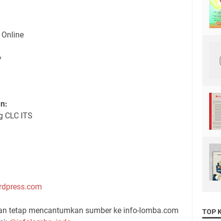
 Online
y
n:
g CLC ITS
ordpress.com
gan tetap mencantumkan sumber ke info-lomba.com
TOP 