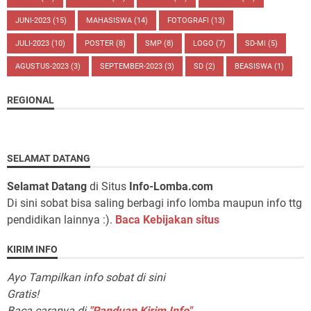
JUNI-2023
(15)
MAHASISWA
(14)
FOTOGRAFI
(13)
JULI-2023
(10)
POSTER
(8)
SMP
(8)
LOGO
(7)
SD-MI
(5)
AGUSTUS-2023
(3)
SEPTEMBER-2023
(3)
SD
(2)
BEASISWA
(1)
REGIONAL
SELAMAT DATANG
Selamat Datang
di Situs
Info-Lomba.com
Di sini sobat bisa saling berbagi info lomba maupun info ttg
pendidikan lainnya :).
Baca Kebijakan situs
KIRIM INFO
Ayo Tampilkan info sobat di sini
Gratis!
Baca caranya di
"Panduan Kirim Info"