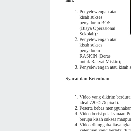
lain:
Penyelewengan atau
kisah sukses
penyaluran BOS
(Biaya Operasional
Sekolah).;
Penyelewengan atau
kisah sukses
penyaluran
RASKIN (Beras
untuk Rakyat Miskin);
Penyelewengan atau kisa
Syarat dan Ketentuan
Video yang dikirim berdura
ideal 720×576 pixel).
Peserta bebas menggunakan
Video berisi pelaksanaan 
berupa kisah sukses maupu
Video diunggah/ditayangka
ketentuan yang berlaku di 