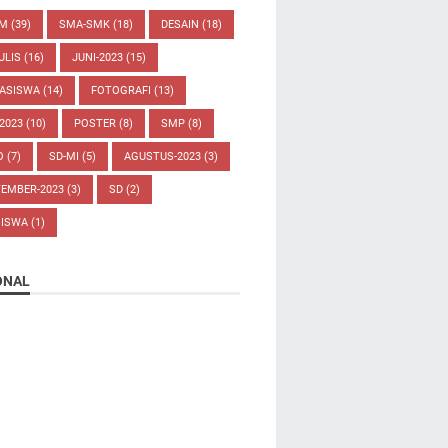
UM
(39)
SMA-SMK
(18)
DESAIN
(18)
ULIS
(16)
JUNI-2023
(15)
ASISWA
(14)
FOTOGRAFI
(13)
-2023
(10)
POSTER
(8)
SMP
(8)
O
(7)
SD-MI
(5)
AGUSTUS-2023
(3)
TEMBER-2023
(3)
SD
(2)
SISWA
(1)
ONAL