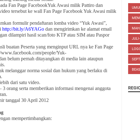
pada Fan Page FacebookYuk Awasi milik Pattiro dan
UM
deo tersebut ke wall Fan Page Facebook Yuk Awasi milik
MEN
imkan formulir pendaftaran lomba video “Yuk Awasi”,
di
http://bit.ly/A6YAGo
dan mengirimkan ke alamat email
MAH
an dilampiri hasil scan/foto KTP atau SIM atau Paspor
JULI
asli buatan Peserta yang menginput URL nya ke Fan Page
LOG
://www.facebook.com/people/Yuk-
n belum pernah ditayangkan di media lain ataupun
SEP
is.
BEA
ak melanggar norma sosial dan hukum yang berlaku di
a.
ebih dari satu video.
REGI
 1 – 3 orang serta memberikan informasi mengenai anggota
ran.
ir tanggal 30 April 2012
ng
engan mempertimbangkan: