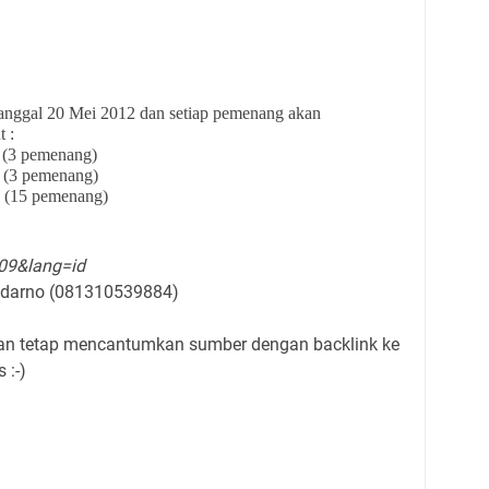
nggal 20 Mei 2012 dan setiap pemenang akan
 :
a (3 pemenang)
a (3 pemenang)
ma (15 pemenang)
409&lang=id
Sudarno (081310539884)
gan tetap mencantumkan sumber dengan backlink ke
 :-)