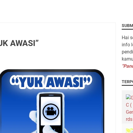
SUBM
Hai s
UK AWASI”
info 
pendi
kamu 
"Pand
TERP