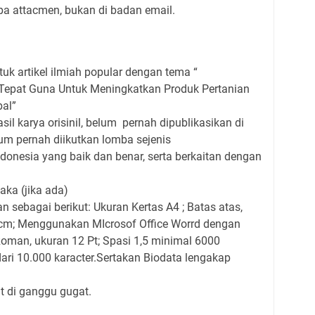
pa attacmen, bukan di badan email.
tuk artikel ilmiah popular dengan tema “
 Tepat Guna Untuk Meningkatkan Produk Pertanian
bal”
sil karya orisinil, belum pernah dipublikasikan di
m pernah diikutkan lomba sejenis
nesia yang baik dan benar, serta berkaitan dengan
ka (jika ada)
 sebagai berikut: Ukuran Kertas A4 ; Batas atas,
 cm; Menggunakan MIcrosof Office Worrd dengan
oman, ukuran 12 Pt; Spasi 1,5 minimal 6000
 dari 10.000 karacter.Sertakan Biodata lengakap
at di ganggu gugat.