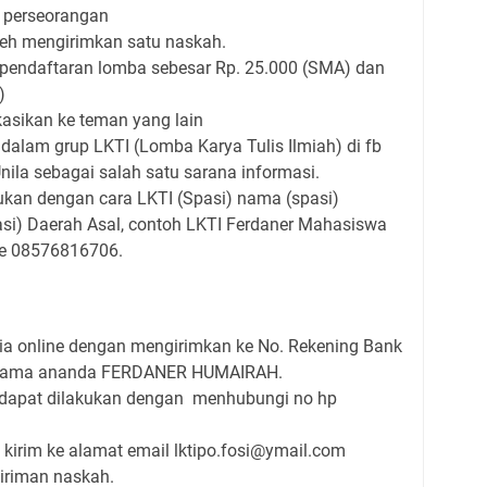
a perseorangan
leh mengirimkan satu naskah.
endaftaran lomba sebesar Rp. 25.000 (SMA) dan
)
asikan ke teman yang lain
dalam grup LKTI (Lomba Karya Tulis Ilmiah) di fb
nila sebagai salah satu sarana informasi.
ukan dengan cara LKTI (Spasi) nama (spasi)
pasi) Daerah Asal, contoh LKTI Ferdaner Mahasiswa
ke 08576816706.
ia online dengan mengirimkan ke No. Rekening Bank
nama ananda FERDANER HUMAIRAH.
dapat dilakukan dengan menhubungi no hp
 kirim ke alamat email lktipo.fosi@ymail.com
iriman naskah.