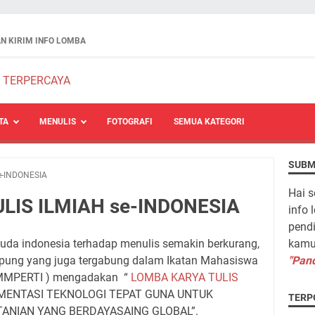
N KIRIM INFO LOMBA
TA
MENULIS
FOTOGRAFI
SEMUA KATEGORI
SUBM
e-INDONESIA
Hai s
LIS ILMIAH se-INDONESIA
info 
pendi
a indonesia terhadap menulis semakin berkurang,
kamu 
pung yang juga tergabung dalam Ikatan Mahasiswa
"Pand
 IMMPERTI ) mengadakan “
LOMBA KARYA TULIS
LEMENTASI TEKNOLOGI TEPAT GUNA UNTUK
TERP
ANIAN YANG BERDAYASAING GLOBAL”.