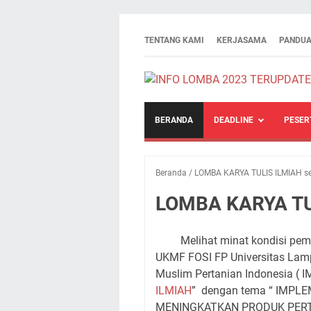
TENTANG KAMI
KERJASAMA
PANDUA
BERANDA
DEADLINE
PESER
Beranda
/
LOMBA KARYA TULIS ILMIAH s
LOMBA KARYA TU
Melihat minat kondisi pemud
UKMF FOSI FP Universitas Lam
Muslim Pertanian Indonesia (
ILMIAH
” dengan tema “ IMP
MENINGKATKAN PRODUK PERT