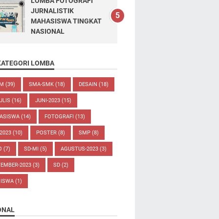
LOMBA FOTOGRAFI
JURNALISTIK
MAHASISWA TINGKAT
NASIONAL
KATEGORI LOMBA
UM
(39)
SMA-SMK
(18)
DESAIN
(18)
ULIS
(16)
JUNI-2023
(15)
ASISWA
(14)
FOTOGRAFI
(13)
-2023
(10)
POSTER
(8)
SMP
(8)
O
(7)
SD-MI
(5)
AGUSTUS-2023
(3)
TEMBER-2023
(3)
SD
(2)
SISWA
(1)
ONAL