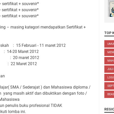
 sertifikat + souvenir*
sertifikat + souvenir*
sertifikat + souvenir*
ing – masing kategori mendapatkan Sertifikat +
TOP 
UM
skah : 15 Februari - 11 maret 2012
0 Maret 2012
MEN
: 20 maret 2012
MAH
22 Maret 2012
JULI
aan
LOG
SEP
lajar( SMA / Sederajat ) dan Mahasiswa diploma /
n yang masih aktif dan dibuktikan dengan foto /
BEA
u Mahasiswa
pun penulis buku profesional TIDAK
REGI
ti lomba ini.