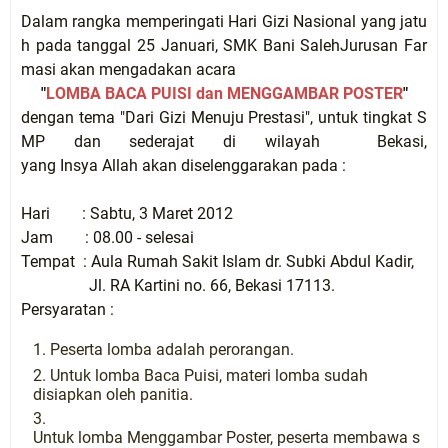
Dalam
rangka
memperingati
Hari
Gizi
Nasional
yang
jatu
h
pada
tanggal
25
Januari
,
SMK
Bani
Saleh
Jurusan
Far
masi
akan
mengadakan
acara
"
LOMBA
BACA
PUISI
dan
MENGGAMBAR
POSTER
"
dengan
tema
"
Dari
Gizi
Menuju
Prestasi
",
untuk
tingkat
S
MP
dan
sederajat
di
wilayah
Bekasi
,
yang
Insya
Allah
akan
diselenggarakan
pada
:
Hari
:
Sabtu
, 3
Maret
2012
Jam : 08.00 -
selesai
Tempat
:
Aula
Rumah
Sakit
Islam
dr
.
Subki
Abdul
Kadir
,
Jl
. RA
Kartini
no. 66,
Bekasi
17113.
Persyaratan
:
Peserta lomba adalah perorangan.
Untuk lomba Baca Puisi, materi lomba sudah
disiapkan oleh panitia.
Untuk
lomba
Menggambar
Poster,
peserta
membawa
s