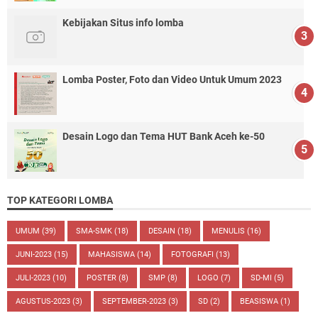
Kebijakan Situs info lomba
Lomba Poster, Foto dan Video Untuk Umum 2023
Desain Logo dan Tema HUT Bank Aceh ke-50
TOP KATEGORI LOMBA
UMUM
(39)
SMA-SMK
(18)
DESAIN
(18)
MENULIS
(16)
JUNI-2023
(15)
MAHASISWA
(14)
FOTOGRAFI
(13)
JULI-2023
(10)
POSTER
(8)
SMP
(8)
LOGO
(7)
SD-MI
(5)
AGUSTUS-2023
(3)
SEPTEMBER-2023
(3)
SD
(2)
BEASISWA
(1)