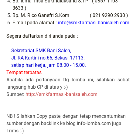
Bp
.
Igma
Trisa
Sukmalaksana
S.TP ( 0857 1103
3633 )
Bp
. M. Rico
Ganefri
S.Kom ( 021 9290 2930 )
E-mail
pada
alamat
:
info@smkfarmasi-banisaleh.com
Segera
daftarkan
diri
anda
pada
:
Sekretariat
SMK
Bani
Saleh
,
Jl
. RA
Kartini
no.66,
Bekasi
17113.
setiap
hari
kerja
, jam 08.00 - 15.00.
Tempat
terbatas
Apabila ada pertanyaan ttg lomba ini, silahkan sobat
langsung hub CP di atas y :-)
Sumber:
http://smkfarmasi-banisaleh.com
NB ! Silahkan Copy paste, dengan tetap mencantumkan
sumber dengan backlink ke blog info-lomba.com juga.
Trims :-)