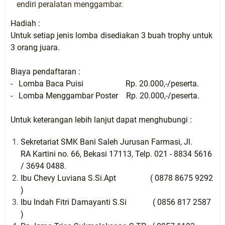
endiri
peralatan
menggambar
.
Hadiah
:
Untuk
setiap
jenis
lomba
disediakan
3
buah
trophy
untuk
3
orang
juara
.
Biaya
pendaftaran
:
-
Lomba
Baca
Puisi
Rp
. 20.000,-/
peserta
.
-
Lomba
Menggambar
Poster
Rp
. 20.000,-/
peserta
.
Untuk
keterangan
lebih
lanjut
dapat
menghubungi
:
Sekretariat
SMK
Bani
Saleh
Jurusan
Farmasi
,
Jl
.
RA
Kartini
no. 66,
Bekasi
17113,
Telp
. 021 - 8834 5616
/ 3694 0488.
Ibu
Chevy
Luviana
S.Si.Apt ( 0878 8675 9292
)
Ibu
Indah
Fitri
Damayanti
S.Si ( 0856 817 2587
)