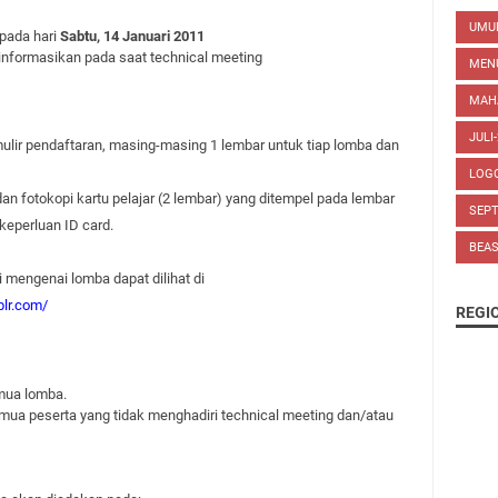
UM
pada hari
Sabtu, 14 Januari 2011
informasikan pada saat technical meeting
MEN
MAH
JULI
lir pendaftaran, masing-masing 1 lembar untuk tiap lomba dan
LOG
n fotokopi kartu pelajar (2 lembar) yang ditempel pada lembar
SEP
keperluan ID card.
BEA
 mengenai lomba dapat dilihat di
blr.com/
REGI
mua lomba.
ua peserta yang tidak menghadiri technical meeting dan/atau