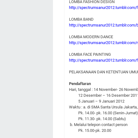
LOMBA FASHION DESIGN
http://spectrumsanur2012.tumblr.com/
LOMBA BAND
http://spectrumsanur2012.tumblr.com/
LOMBA MODERN DANCE
http://spectrumsanur2012.tumblr.com
LOMBA FACE PAINTING
http://spectrumsanur2012.tumblr.com/f
PELAKSANAAN DAN KETENTUAN UM
Pendaftaran
Hari, tanggal : 14 November- 26 Novem
12 Desember – 16 Desember 201
5 Januari – 9 Januari 2012
Waktu : a. di SMA Santa Ursula Jakarta,
Pk. 14.00- pk. 16.00 (Senin-Jumat)
Pk. 11.30- pk. 14.00 (Sabtu)
b. Melalui telepon contact person
Pk. 15.00-pk. 20.00