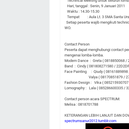
Techincal Meeting untuk seluruh lomb
Hari, tanggal : Senin, 9 Januari 2011
Waktu : 14.30-15.30
Tempat : Aula Lt. 3 SMA Santa Ursul
Setiap peserta wajib mengikuti technic
WO.
Contact Person
Peserta dapat menghubungi contact per
mengenai lomba-lomba.
Modern Dance : Greta ( 0818850068 /
Band : Cindy ( 081808271580 / 22D2D
Face Painting : Qiudy ( 08161889898
Valya ( 08170851879 / 27F
Fashion Design : Vika ( 085215930707 
Lomography : Lala ( 085286600335 / 
Contact person acara SPECTRUM:
Melisa : 0818701788
KETERANGAN LEBIH LANJUT DAN DO
spectrumsanur2012.tumblr.com