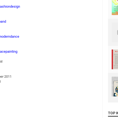
fashiondesign
band
/moderndance
acepainting
UM
ber 2011
1
TOP 