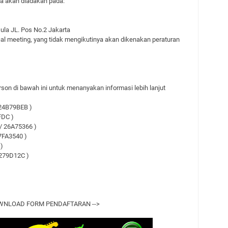
a akan diadakan pada:
a JL. Pos No.2 Jakarta
al meeting, yang tidak mengikutinya akan dikenakan peraturan
son di bawah ini untuk menanyakan informasi lebih lanjut
 24B79BEB )
FDC )
 / 26A75366 )
A3540 )
)
3279D12C )
WNLOAD FORM PENDAFTARAN -->