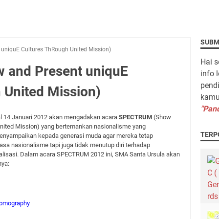
SUBM
niquE Cultures ThRough United Mission)
Hai s
and Present uniquE
info 
pendi
 United Mission)
kamu 
"Pand
l 14 Januari 2012 akan mengadakan acara
SPECTRUM
(Show
United Mission) yang bertemankan nasionalisme yang
TERP
 menyampaikan kepada generasi muda agar mereka tetap
sa nasionalisme tapi juga tidak menutup diri terhadap
alisasi. Dalam acara SPECTRUM 2012 ini, SMA Santa Ursula akan
nya:
lomography