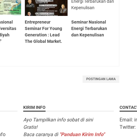
sional
Entrepreneur
Seminar Nasional
iversitas
Seminar For Young
Energi Terbarukan
iyah
Generation : Lead
dan Kepenulisan
"
The Global Market.
POSTINGAN LAMA
KIRIM INFO
CONTAC
Ayo Tampilkan info sobat di sini
Email: 
Gratis!
Twitter
nfo
Baca caranya di
"Panduan Kirim Info"