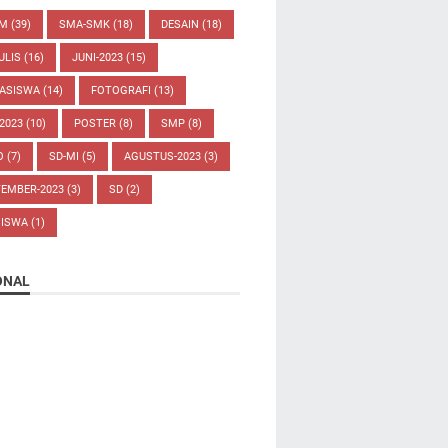
UM
(39)
SMA-SMK
(18)
DESAIN
(18)
ULIS
(16)
JUNI-2023
(15)
ASISWA
(14)
FOTOGRAFI
(13)
-2023
(10)
POSTER
(8)
SMP
(8)
O
(7)
SD-MI
(5)
AGUSTUS-2023
(3)
TEMBER-2023
(3)
SD
(2)
SISWA
(1)
ONAL