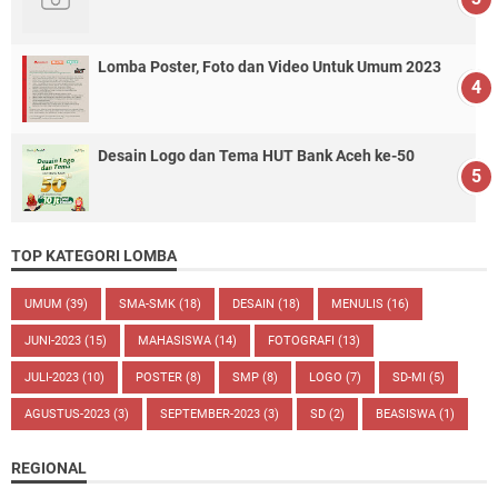
Lomba Poster, Foto dan Video Untuk Umum 2023
Desain Logo dan Tema HUT Bank Aceh ke-50
TOP KATEGORI LOMBA
UMUM
(39)
SMA-SMK
(18)
DESAIN
(18)
MENULIS
(16)
JUNI-2023
(15)
MAHASISWA
(14)
FOTOGRAFI
(13)
JULI-2023
(10)
POSTER
(8)
SMP
(8)
LOGO
(7)
SD-MI
(5)
AGUSTUS-2023
(3)
SEPTEMBER-2023
(3)
SD
(2)
BEASISWA
(1)
REGIONAL