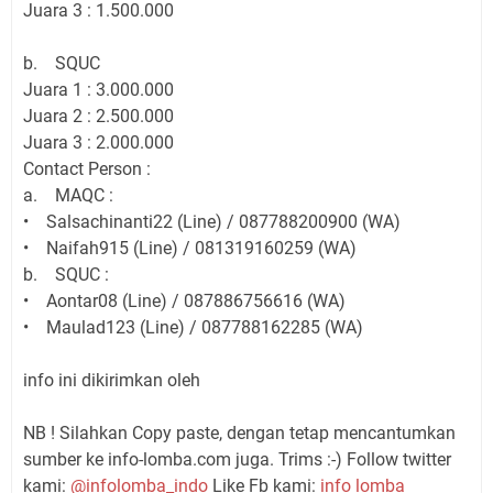
Juara 3 : 1.500.000
b. SQUC
Juara 1 : 3.000.000
Juara 2 : 2.500.000
Juara 3 : 2.000.000
Contact Person :
a. MAQC :
• Salsachinanti22 (Line) / 087788200900 (WA)
• Naifah915 (Line) / 081319160259 (WA)
b. SQUC :
• Aontar08 (Line) / 087886756616 (WA)
• Maulad123 (Line) / 087788162285 (WA)
info ini dikirimkan oleh
NB ! Silahkan Copy paste, dengan tetap mencantumkan
sumber ke info-lomba.com juga. Trims :-) Follow twitter
kami:
@infolomba_indo
Like Fb kami:
info lomba