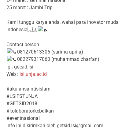
24 maret : seminar nasional
25 maret : Jambi Trip
Kami tunggu karya anda, wahai para inovator muda
indonesia🇮🇩
Contact person :
081270613306 (sarima aprila)
082279317060 (muhammad zharfan)
Ig : getsid.lsi
Web :
lsi.unja.ac.id
#akulahsaintisislam
#LSIFSTUNJA
#GETSID2018
#kolaboratorkebaikan
#eventnasional
info ini dikirimkan oleh
getsid.lsi@gmail.com