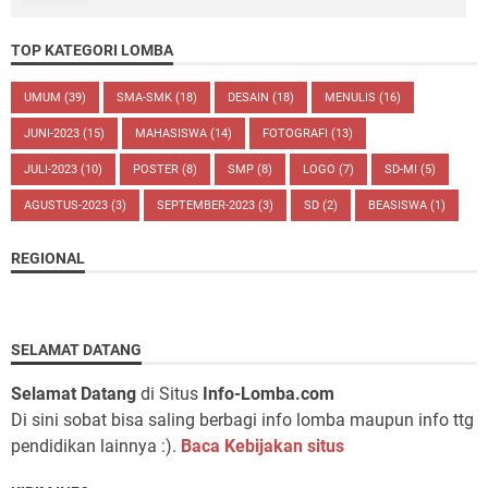
TOP KATEGORI LOMBA
UMUM
(39)
SMA-SMK
(18)
DESAIN
(18)
MENULIS
(16)
JUNI-2023
(15)
MAHASISWA
(14)
FOTOGRAFI
(13)
JULI-2023
(10)
POSTER
(8)
SMP
(8)
LOGO
(7)
SD-MI
(5)
AGUSTUS-2023
(3)
SEPTEMBER-2023
(3)
SD
(2)
BEASISWA
(1)
REGIONAL
SELAMAT DATANG
Selamat Datang
di Situs
Info-Lomba.com
Di sini sobat bisa saling berbagi info lomba maupun info ttg
pendidikan lainnya :).
Baca Kebijakan situs