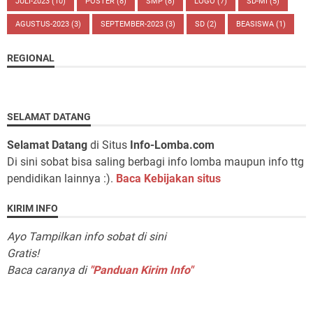
JULI-2023
(10)
POSTER
(8)
SMP
(8)
LOGO
(7)
SD-MI
(5)
AGUSTUS-2023
(3)
SEPTEMBER-2023
(3)
SD
(2)
BEASISWA
(1)
REGIONAL
SELAMAT DATANG
Selamat Datang
di Situs
Info-Lomba.com
Di sini sobat bisa saling berbagi info lomba maupun info ttg
pendidikan lainnya :).
Baca Kebijakan situs
KIRIM INFO
Ayo Tampilkan info sobat di sini
Gratis!
Baca caranya di
"Panduan Kirim Info"