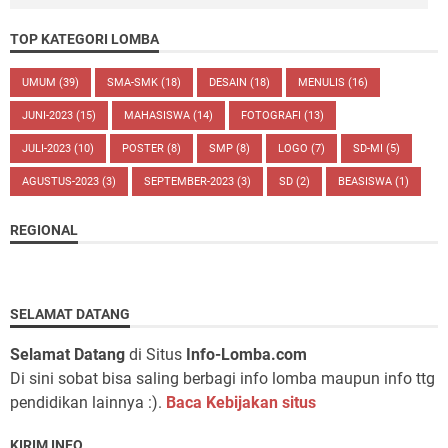
TOP KATEGORI LOMBA
UMUM
(39)
SMA-SMK
(18)
DESAIN
(18)
MENULIS
(16)
JUNI-2023
(15)
MAHASISWA
(14)
FOTOGRAFI
(13)
JULI-2023
(10)
POSTER
(8)
SMP
(8)
LOGO
(7)
SD-MI
(5)
AGUSTUS-2023
(3)
SEPTEMBER-2023
(3)
SD
(2)
BEASISWA
(1)
REGIONAL
SELAMAT DATANG
Selamat Datang
di Situs
Info-Lomba.com
Di sini sobat bisa saling berbagi info lomba maupun info ttg
pendidikan lainnya :).
Baca Kebijakan situs
KIRIM INFO