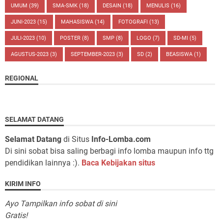
UMUM
(39)
SMA-SMK
(18)
DESAIN
(18)
MENULIS
(16)
JUNI-2023
(15)
MAHASISWA
(14)
FOTOGRAFI
(13)
JULI-2023
(10)
POSTER
(8)
SMP
(8)
LOGO
(7)
SD-MI
(5)
AGUSTUS-2023
(3)
SEPTEMBER-2023
(3)
SD
(2)
BEASISWA
(1)
REGIONAL
SELAMAT DATANG
Selamat Datang
di Situs
Info-Lomba.com
Di sini sobat bisa saling berbagi info lomba maupun info ttg
pendidikan lainnya :).
Baca Kebijakan situs
KIRIM INFO
Ayo Tampilkan info sobat di sini
Gratis!