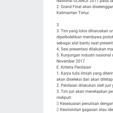
Nasional GLANCE 2017 pada tan
2. Grand Final akan diselengga
Kalimantan Timur.
3
3. Tim yang lolos diharuskan u
diperbolehkan membawa prototy
sebagai alat bantu saat present
4. Sesi presentasi dilakukan m
5. Kunjungan industri nasional
November 2017
E. Kriteria Penilaian
1. Karya tulis ilmiah yang dite
akan diseleksi dan akan ditetapka
2. Penilaian dilakukan oleh jur
3. Tim juri akan menetapkan p
meliputi:
 Kesesuaian penulisan dengan
 Keorisinilan gagasan atau ide