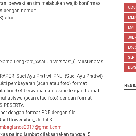
an, perwakilan tim melakukan wajib konfirmasi
UM
WA dengan nomor:
3) atau
MEN
MAH
JULI
LOG
SEP
a Lengkap’_’Asal Universitas’_(Transfer atas
BEA
PER_Suci Ayu Pratiwi_PNJ_(Suci Ayu Pratiwi)
ukti pembayaran (scan atau foto) format
REGI
ta tim 3x4 berwarna dan resmi dengan format
mahasiswa (scan atau foto) dengan format
AS PESERTA
aper dengan format PDF dengan file
l Universitas_ Judul KTI
ombaglance2017@gmail.com
kas paling lambat dilaksanakan tanggal 5