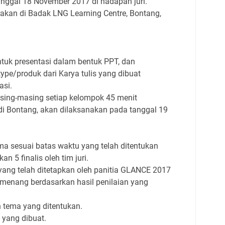
ggal 18 November 2017 di hadapan juri.
rakan di Badak LNG Learning Centre, Bontang,
ntuk presentasi dalam bentuk PPT, dan
pe/produk dari Karya tulis yang dibuat
asi.
asing-masing setiap kelompok 45 menit
 di Bontang, akan dilaksanakan pada tanggal 19
rima sesuai batas waktu yang telah ditentukan
n 5 finalis oleh tim juri.
i yang telah ditetapkan oleh panitia GLANCE 2017
emenang berdasarkan hasil penilaian yang
 tema yang ditentukan.
 yang dibuat.