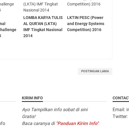
LOMBA KARYA TULIS
LKTIN PESC (Power
nal
AL QUR’AN (LKTA)
and Energy Systems
Challenge
IMF Tingkat Nasional
Competition) 2016
5
2014
POSTINGAN LAMA
KIRIM INFO
CONTAC
Ayo Tampilkan info sobat di sini
Email: 
Gratis!
Twitter
nfo
Baca caranya di
"Panduan Kirim Info"