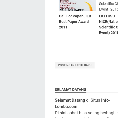
Call For Paper JIEB
LKTI USU
Best Paper Award
NiCE(Natio
2011
Scientific 
Event) 201
POSTINGAN LEBIH BARU
SELAMAT DATANG
Selamat Datang
di Situs
Info-
Lomba.com
Di sini sobat bisa saling berbagi i