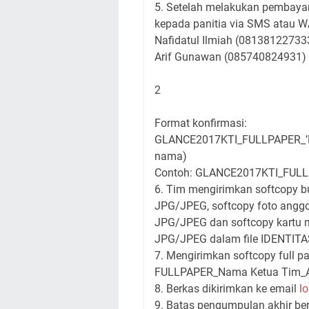
5. Setelah melakukan pembayar
kepada panitia via SMS atau 
Nafidatul Ilmiah (08138122733
Arif Gunawan (085740824931)
2
Format konfirmasi:
GLANCE2017KTI_FULLPAPER_’Nam
nama)
Contoh: GLANCE2017KTI_FULLPA
6. Tim mengirimkan softcopy b
JPG/JPEG, softcopy foto anggo
JPG/JPEG dan softcopy kartu 
JPG/JPEG dalam file IDENTIT
7. Mengirimkan softcopy full p
FULLPAPER_Nama Ketua Tim_Asa
8. Berkas dikirimkan ke email
l
9. Batas pengumpulan akhir ber