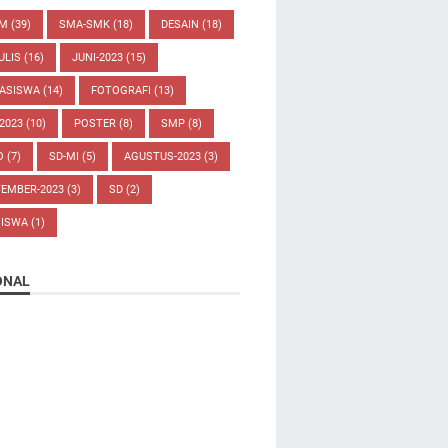
UM
(39)
SMA-SMK
(18)
DESAIN
(18)
ULIS
(16)
JUNI-2023
(15)
ASISWA
(14)
FOTOGRAFI
(13)
-2023
(10)
POSTER
(8)
SMP
(8)
O
(7)
SD-MI
(5)
AGUSTUS-2023
(3)
TEMBER-2023
(3)
SD
(2)
SISWA
(1)
ONAL