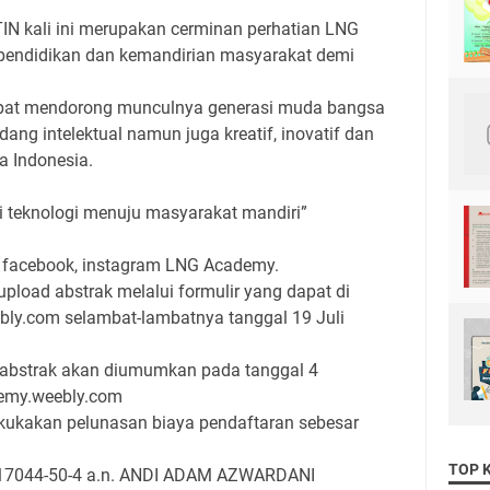
N kali ini merupakan cerminan perhatian LNG
pendidikan dan kemandirian masyarakat demi
apat mendorong munculnya generasi muda bangsa
ang intelektual namun juga kreatif, inovatif dan
a Indonesia.
i teknologi menuju masyarakat mandiri”
ne, facebook, instagram LNG Academy.
pload abstrak melalui formulir yang dapat di
ebly.com selambat-lambatnya tanggal 19 Juli
i abstrak akan diumumkan pada tanggal 4
demy.weebly.com
akukakan pelunasan biaya pendaftaran sebesar
TOP 
017044-50-4 a.n. ANDI ADAM AZWARDANI