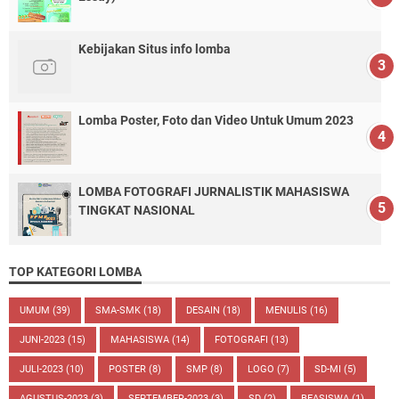
Kebijakan Situs info lomba
Lomba Poster, Foto dan Video Untuk Umum 2023
LOMBA FOTOGRAFI JURNALISTIK MAHASISWA
TINGKAT NASIONAL
TOP KATEGORI LOMBA
UMUM
(39)
SMA-SMK
(18)
DESAIN
(18)
MENULIS
(16)
JUNI-2023
(15)
MAHASISWA
(14)
FOTOGRAFI
(13)
JULI-2023
(10)
POSTER
(8)
SMP
(8)
LOGO
(7)
SD-MI
(5)
AGUSTUS-2023
(3)
SEPTEMBER-2023
(3)
SD
(2)
BEASISWA
(1)