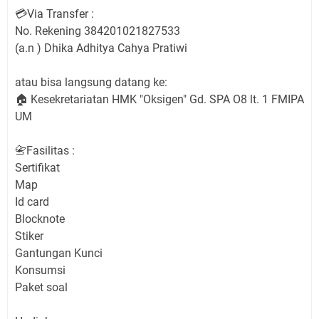
💳Via Transfer :
No. Rekening 384201021827533
(a.n ) Dhika Adhitya Cahya Pratiwi
atau bisa langsung datang ke:
🏠 Kesekretariatan HMK "Oksigen" Gd. SPA O8 lt. 1 FMIPA
UM
📇Fasilitas :
Sertifikat
Map
Id card
Blocknote
Stiker
Gantungan Kunci
Konsumsi
Paket soal