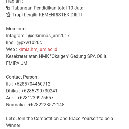
Hadiah :
🎒 Tabungan Pendidikan total 10 Juta
🏆 Tropi bergilir KEMENRISTEK DIKTI
More info:
Intagram : @olkimnas_um2017
line : @pxw1026c
Web :
kimia.hmj.um.ac.id
Kesekretariatan HMK "Oksigen" Gedung SPA O8 lt. 1
FMIPA UM
Contact Person :
Iis : +6285704460712
Dhika : +6285790730241
Arik : +6281230975657
Nurmalia : +6282228572148
Let's Join the Competition and Brace Yourself to be a
Winner