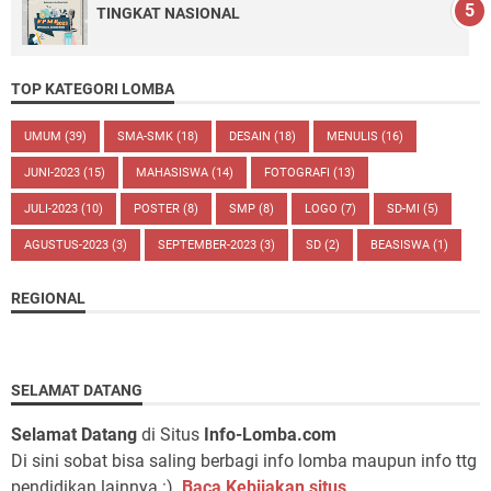
TINGKAT NASIONAL
TOP KATEGORI LOMBA
UMUM
(39)
SMA-SMK
(18)
DESAIN
(18)
MENULIS
(16)
JUNI-2023
(15)
MAHASISWA
(14)
FOTOGRAFI
(13)
JULI-2023
(10)
POSTER
(8)
SMP
(8)
LOGO
(7)
SD-MI
(5)
AGUSTUS-2023
(3)
SEPTEMBER-2023
(3)
SD
(2)
BEASISWA
(1)
REGIONAL
SELAMAT DATANG
Selamat Datang
di Situs
Info-Lomba.com
Di sini sobat bisa saling berbagi info lomba maupun info ttg
pendidikan lainnya :).
Baca Kebijakan situs