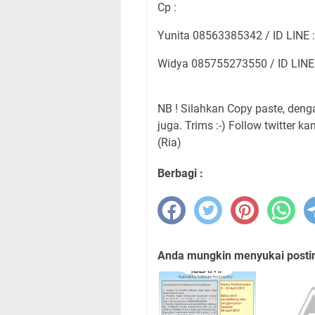
Cp :
Yunita 08563385342 / ID LINE :
Widya 085755273550 / ID LINE
NB ! Silahkan Copy paste, den
juga. Trims :-) Follow twitter ka
(Ria)
Berbagi :
Anda mungkin menyukai posting