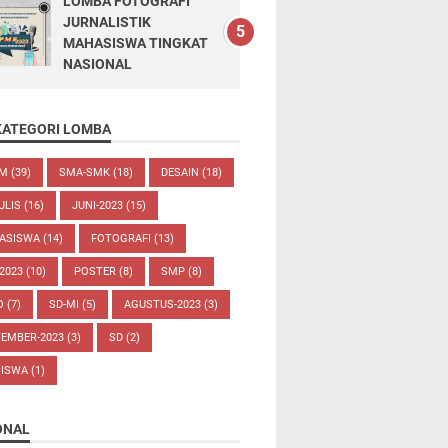
LOMBA FOTOGRAFI
JURNALISTIK
MAHASISWA TINGKAT
NASIONAL
KATEGORI LOMBA
UM
(39)
SMA-SMK
(18)
DESAIN
(18)
ULIS
(16)
JUNI-2023
(15)
ASISWA
(14)
FOTOGRAFI
(13)
-2023
(10)
POSTER
(8)
SMP
(8)
O
(7)
SD-MI
(5)
AGUSTUS-2023
(3)
TEMBER-2023
(3)
SD
(2)
SISWA
(1)
ONAL