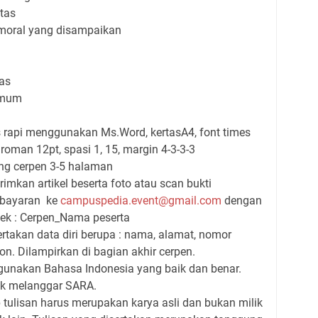
itas
moral yang disampaikan
as
Umum
is rapi menggunakan Ms.Word, kertasA4, font times
roman 12pt, spasi 1, 15, margin 4-3-3-3
ng cerpen 3-5 halaman
imkan artikel beserta foto atau scan bukti
bayaran
ke
campuspedia.event@gmail.com
dengan
ek : Cerpen_Nama peserta
rtakan data diri berupa : nama, alamat, nomor
fon. Dilampirkan di bagian akhir cerpen.
unakan Bahasa Indonesia yang baik dan benar.
k melanggar SARA.
 tulisan harus merupakan karya asli dan bukan milik