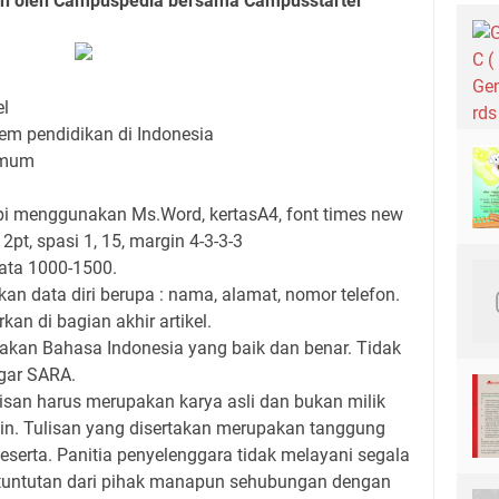
en oleh Campuspedia bersama Campusstarter
el
tem pendidikan di Indonesia
Umum
api menggunakan Ms.Word, kertasA4, font times new
2pt, spasi 1, 15, margin 4-3-3-3
ata 1000-1500.
an data diri berupa : nama, alamat, nomor telefon.
kan di bagian akhir artikel.
kan Bahasa Indonesia yang baik dan benar. Tidak
gar SARA.
lisan harus merupakan karya asli dan bukan milik
ain. Tulisan yang disertakan merupakan tanggung
eserta. Panitia penyelenggara tidak melayani segala
tuntutan dari pihak manapun sehubungan dengan