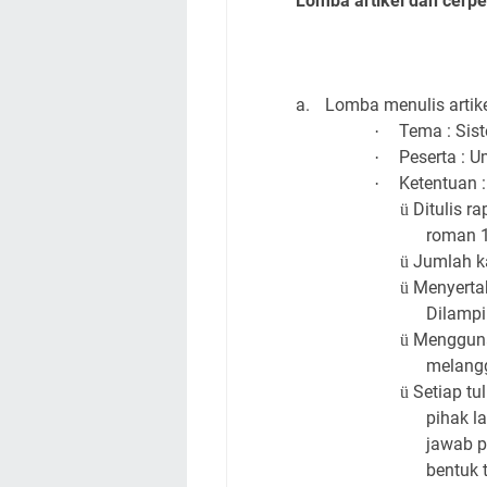
Lomba artikel dan cerp
a.
Lomba menulis artik
Tema : Sis
·
Peserta : 
·
Ketentuan :
·
Ditulis r
ü
roman 1
Jumlah k
ü
Menyertak
ü
Dilampir
Mengguna
ü
melang
Setiap tu
ü
pihak l
jawab p
bentuk 