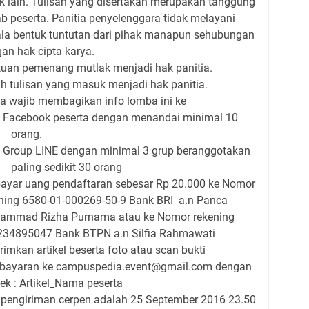
k lain. Tulisan yang disertakan merupakan tanggung
b peserta. Panitia penyelenggara tidak melayani
la bentuk tuntutan dari pihak manapun sehubungan
an hak cipta karya.
tuan pemenang mutlak menjadi hak panitia.
uh tulisan yang masuk menjadi hak panitia.
ta wajib membagikan info lomba ini ke
Facebook peserta dengan menandai minimal 10
orang.
Group LINE dengan minimal 3 grup beranggotakan
paling sedikit 30 orang
yar uang pendaftaran sebesar Rp 20.000 ke Nomor
ning 6580-01-000269-50-9 Bank BRI
a.n Panca
ammad Rizha Purnama atau ke Nomor rekening
34895047 Bank BTPN a.n Silfia Rahmawati
imkan artikel beserta foto atau scan bukti
bayaran ke campuspedia.event@gmail.com dengan
ek : Artikel_Nama peserta
 pengiriman cerpen adalah 25 September 2016 23.50