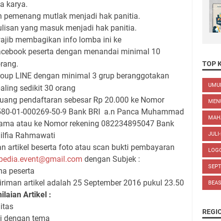
a karya.
n pemenang mutlak menjadi hak panitia.
ulisan yang masuk menjadi hak panitia.
ajib membagikan info lomba ini ke
cebook peserta dengan menandai minimal 10
rang.
TOP 
oup LINE dengan minimal 3 grup beranggotakan
UM
aling sedikit 30 orang
ang pendaftaran sebesar Rp 20.000 ke Nomor
MEN
580-01-000269-50-9 Bank BRI
a.n Panca Muhammad
MAH
nama atau ke Nomor rekening 082234895047 Bank
ilfia Rahmawati
JULI
n artikel beserta foto atau scan bukti pembayaran
LOG
edia.event@gmail.com
dengan Subjek :
SEP
ma peserta
iriman artikel adalah 25 September 2016 pukul 23.50
BEA
ilaian Artikel :
litas
REGI
si dengan tema