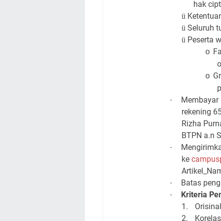
hak cipt
Ketentua
ü
Seluruh t
ü
Peserta w
ü
Fa
o
o
Gr
o
p
Membayar u
·
rekening 6
Rizha Pur
BTPN a.n S
Mengirimka
·
ke
campusp
Artikel_Na
Batas peng
·
Kriteria Pen
·
1.
Orisina
2.
Korela