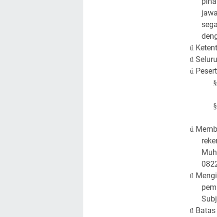
piha
jawa
sega
deng
Keten
ü
Selur
ü
Peser
ü
§
§
Memba
ü
reke
Muh
0822
Mengir
ü
pem
Subj
Batas
ü