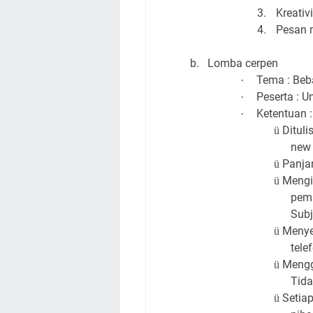
3.
Kreativ
4.
Pesan 
b.
Lomba cerpen
Tema : Beb
·
Peserta : 
·
Ketentuan :
·
Ditul
ü
new 
Panja
ü
Mengir
ü
pem
Subj
Menye
ü
tele
Mengg
ü
Tida
Setiap
ü