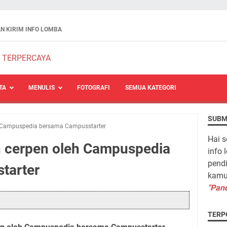
N KIRIM INFO LOMBA
TA
MENULIS
FOTOGRAFI
SEMUA KATEGORI
SUBM
h Campuspedia bersama Campusstarter
Hai s
n cerpen oleh Campuspedia
info 
pendi
tarter
kamu 
"Pand
TERP