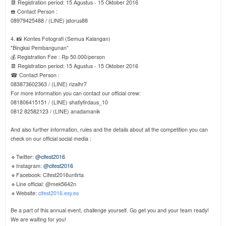
📆 Registration period: 15 Agustus - 15 Oktober 2016
☎️ Contact Person :
08979425488 / (LINE) jstorus88
4. 📸 Kontes Fotografi (Semua Kalangan)
"Bingkai Pembangunan"
💰 Registration Fee : Rp 50.000/person
📆 Registration period: 15 Agustus - 15 Oktober 2016
☎ ️Contact Person :
083873602363 / (LINE) rizalhr7
For more information you can contact our official crew:
081806415151 / (LINE) shafiyfirdaus_10
0812 82582123 / (LINE) anadamanik
And also further information, rules and the details about all the competition you can
check on our official social media :
🔹Twitter:
@cifest2016
🔹Instagram:
@cifest2016
🔹Facebook: Cifest2016untirta
🔹Line official: @mek5642n
🔹Website:
cifest2016.esy.es
Be a part of this annual event, challenge yourself. Go get you and your team ready!
We are waiting for you!