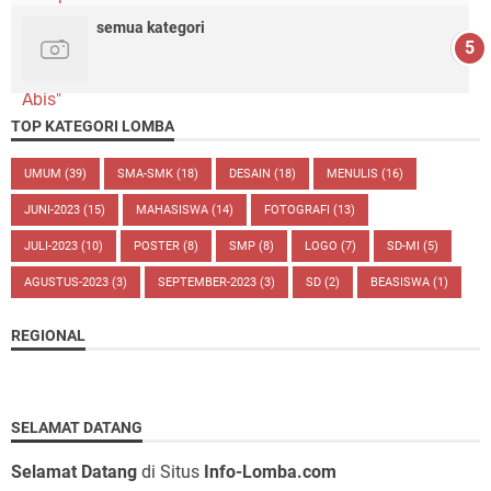
semua kategori
TOP KATEGORI LOMBA
UMUM
(39)
SMA-SMK
(18)
DESAIN
(18)
MENULIS
(16)
JUNI-2023
(15)
MAHASISWA
(14)
FOTOGRAFI
(13)
JULI-2023
(10)
POSTER
(8)
SMP
(8)
LOGO
(7)
SD-MI
(5)
AGUSTUS-2023
(3)
SEPTEMBER-2023
(3)
SD
(2)
BEASISWA
(1)
REGIONAL
SELAMAT DATANG
Selamat Datang
di Situs
Info-Lomba.com