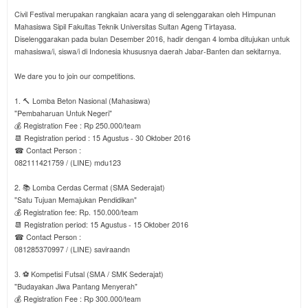
Civil Festival merupakan rangkaian acara yang di selenggarakan oleh Himpunan
Mahasiswa Sipil Fakultas Teknik Universitas Sultan Ageng Tirtayasa.
Diselenggarakan pada bulan Desember 2016, hadir dengan 4 lomba ditujukan untuk
mahasiswa/i, siswa/i di Indonesia khususnya daerah Jabar-Banten dan sekitarnya.
We dare you to join our competitions.
1. 🔨 Lomba Beton Nasional (Mahasiswa)
"Pembaharuan Untuk Negeri"
💰 Registration Fee : Rp 250.000/team
📆 Registration period : 15 Agustus - 30 Oktober 2016
☎ ️Contact Person :
082111421759 / (LINE) mdu123
2. 📚 Lomba Cerdas Cermat (SMA Sederajat)
"Satu Tujuan Memajukan Pendidikan"
💰 Registration fee: Rp. 150.000/team
📆 Registration period: 15 Agustus - 15 Oktober 2016
☎ ️Contact Person :
081285370997 / (LINE) saviraandn
3. ⚽️ Kompetisi Futsal (SMA / SMK Sederajat)
"Budayakan Jiwa Pantang Menyerah"
💰 Registration Fee : Rp 300.000/team