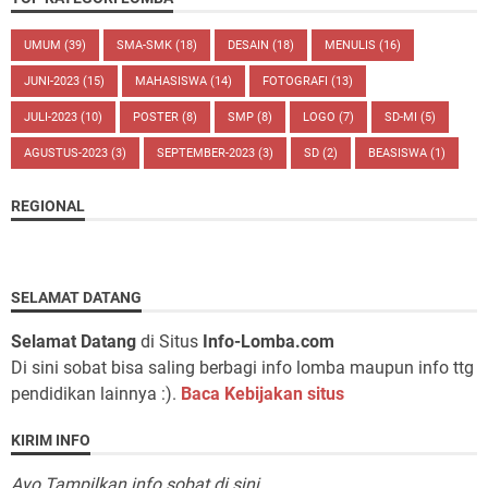
UMUM
(39)
SMA-SMK
(18)
DESAIN
(18)
MENULIS
(16)
JUNI-2023
(15)
MAHASISWA
(14)
FOTOGRAFI
(13)
JULI-2023
(10)
POSTER
(8)
SMP
(8)
LOGO
(7)
SD-MI
(5)
AGUSTUS-2023
(3)
SEPTEMBER-2023
(3)
SD
(2)
BEASISWA
(1)
REGIONAL
SELAMAT DATANG
Selamat Datang
di Situs
Info-Lomba.com
Di sini sobat bisa saling berbagi info lomba maupun info ttg
pendidikan lainnya :).
Baca Kebijakan situs
KIRIM INFO
Ayo Tampilkan info sobat di sini