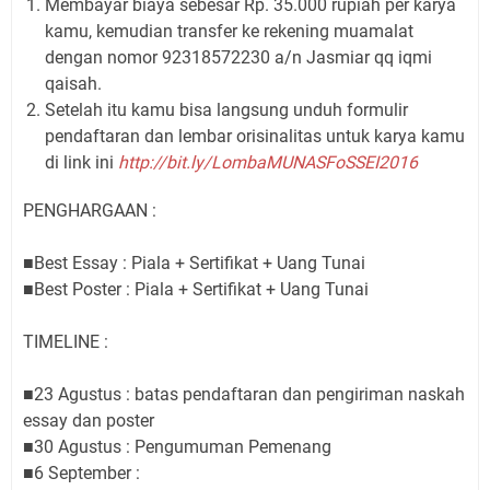
Membayar biaya sebesar Rp. 35.000 rupiah per karya
kamu, kemudian transfer ke rekening muamalat
dengan nomor 92318572230 a/n Jasmiar qq iqmi
qaisah.
Setelah itu kamu bisa langsung unduh formulir
pendaftaran dan lembar orisinalitas untuk karya kamu
di link ini
http://bit.ly/LombaMUNASFoSSEI2016
PENGHARGAAN :
■Best Essay : Piala + Sertifikat + Uang Tunai
■Best Poster : Piala + Sertifikat + Uang Tunai
TIMELINE :
■23 Agustus : batas pendaftaran dan pengiriman naskah
essay dan poster
■30 Agustus : Pengumuman Pemenang
■6 September :