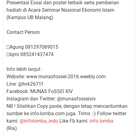
Presentasi Essai dan poster terbaik serta pemberian
hadiah di Acara Seminar Nasional Ekonomi Islam
(Kampus UB Malang)
Contact Person
□Agung 081297089015
□Iqmi 085241437474
Info lebih lanjut :
Website: www.munasfossei-2016.weebly.com
Line: @hvk2671f
Facebook: MUNAS FoSSEI XIV
Instagram dan Twitter: @munasfosseixiv
NB ! Silahkan Copy paste, dengan tetap mencantumkan
sumber ke info-lomba.com juga. Trims :-) Follow twitter
kami:
@infolomba_indo
Like Fb kami:
info lomba
(Ria)