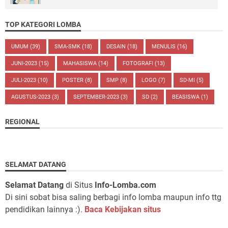
TOP KATEGORI LOMBA
UMUM
(39)
SMA-SMK
(18)
DESAIN
(18)
MENULIS
(16)
JUNI-2023
(15)
MAHASISWA
(14)
FOTOGRAFI
(13)
JULI-2023
(10)
POSTER
(8)
SMP
(8)
LOGO
(7)
SD-MI
(5)
AGUSTUS-2023
(3)
SEPTEMBER-2023
(3)
SD
(2)
BEASISWA
(1)
REGIONAL
SELAMAT DATANG
Selamat Datang
di Situs
Info-Lomba.com
Di sini sobat bisa saling berbagi info lomba maupun info ttg
pendidikan lainnya :).
Baca Kebijakan situs