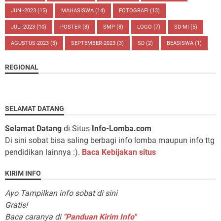
JUNI-2023
(15)
MAHASISWA
(14)
FOTOGRAFI
(13)
JULI-2023
(10)
POSTER
(8)
SMP
(8)
LOGO
(7)
SD-MI
(5)
AGUSTUS-2023
(3)
SEPTEMBER-2023
(3)
SD
(2)
BEASISWA
(1)
REGIONAL
SELAMAT DATANG
Selamat Datang
di Situs
Info-Lomba.com
Di sini sobat bisa saling berbagi info lomba maupun info ttg
pendidikan lainnya :).
Baca Kebijakan situs
KIRIM INFO
Ayo Tampilkan info sobat di sini
Gratis!
Baca caranya di
"Panduan Kirim Info"