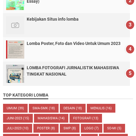
Essay)
Kebijakan Situs info lomba
Lomba Poster, Foto dan Video Untuk Umum 2023
LOMBA FOTOGRAFI JURNALISTIK MAHASISWA
TINGKAT NASIONAL
TOP KATEGORI LOMBA
UMUM
(39)
SMA-SMK
(18)
DESAIN
(18)
MENULIS
(16)
JUNI-2023
(15)
MAHASISWA
(14)
FOTOGRAFI
(13)
JULI-2023
(10)
POSTER
(8)
SMP
(8)
LOGO
(7)
SD-MI
(5)