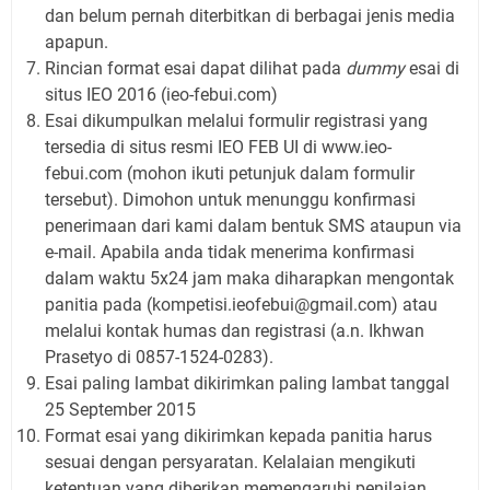
dan belum pernah diterbitkan di berbagai jenis media
apapun.
Rincian format esai dapat dilihat pada
dummy
esai di
situs IEO 2016 (ieo-febui.com)
Esai dikumpulkan melalui formulir registrasi yang
tersedia di situs resmi IEO FEB UI di www.ieo-
febui.com (mohon ikuti petunjuk dalam formulir
tersebut). Dimohon untuk menunggu konfirmasi
penerimaan dari kami dalam bentuk SMS ataupun via
e-mail. Apabila anda tidak menerima konfirmasi
dalam waktu 5x24 jam maka diharapkan mengontak
panitia pada (kompetisi.ieofebui@gmail.com) atau
melalui kontak humas dan registrasi (a.n. Ikhwan
Prasetyo di 0857-1524-0283).
Esai paling lambat dikirimkan paling lambat tanggal
25 September 2015
Format esai yang dikirimkan kepada panitia harus
sesuai dengan persyaratan. Kelalaian mengikuti
ketentuan yang diberikan memengaruhi penilaian