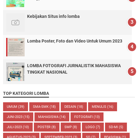
Kebijakan Situs info lomba
Lomba Poster, Foto dan Video Untuk Umum 2023
LOMBA FOTOGRAFI JURNALISTIK MAHASISWA
TINGKAT NASIONAL
TOP KATEGORI LOMBA
UMUM
(39)
SMA-SMK
(18)
DESAIN
(18)
MENULIS
(16)
JUNI-2023
(15)
MAHASISWA
(14)
FOTOGRAFI
(13)
JULI-2023
(10)
POSTER
(8)
SMP
(8)
LOGO
(7)
SD-MI
(5)
AGUSTUS-2023
(3)
SEPTEMBER-2023
(3)
SD
(2)
BEASISWA
(1)