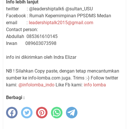
Info lebih lanjut
twitter : @leadershiptalk6 @sultan_USU
Facebook : Rumah Kepemimpinan PPSDMS Medan
email :
leadershiptalk2015@gmail.com
Contact person:
Abdullah 085361610145
Irwan 089603073598
info ini dikirimkan oleh Indra Elizar
NB ! Silahkan Copy paste, dengan tetap mencantumkan
sumber ke info-lomba.com juga. Trims :-) Follow twitter
kami:
@infolomba_indo
Like Fb kami:
info lomba
Berbagi :