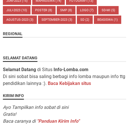
JUNI-2023
(15)
MAHASISWA
(14)
FOTOGRAFI
(13)
JULI-2023
(10)
POSTER
(8)
SMP
(8)
LOGO
(7)
SD-MI
(5)
AGUSTUS-2023
(3)
SEPTEMBER-2023
(3)
SD
(2)
BEASISWA
(1)
REGIONAL
SELAMAT DATANG
Selamat Datang
di Situs
Info-Lomba.com
Di sini sobat bisa saling berbagi info lomba maupun info ttg
pendidikan lainnya :).
Baca Kebijakan situs
KIRIM INFO
Ayo Tampilkan info sobat di sini
Gratis!
Baca caranya di
"Panduan Kirim Info"