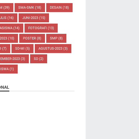
UM
(39)
SMA-SMK
(18)
DESAIN
(18)
ULIS
(16)
JUNI-2023
(15)
ASISWA
(14)
FOTOGRAFI
(13)
-2023
(10)
POSTER
(8)
SMP
(8)
O
(7)
SD-MI
(5)
AGUSTUS-2023
(3)
TEMBER-2023
(3)
SD
(2)
SISWA
(1)
ONAL