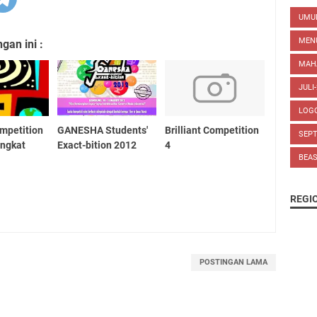
UM
MEN
an ini :
MAH
JULI
LOG
ompetition
GANESHA Students'
Brilliant Competition
SEP
ingkat
Exact-bition 2012
4
BEA
REGI
POSTINGAN LAMA