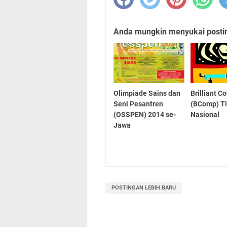
Anda mungkin menyukai posting
Olimpiade Sains dan
Brilliant C
Seni Pesantren
(BComp) T
(OSSPEN) 2014 se-
Nasional
Jawa
POSTINGAN LEBIH BARU