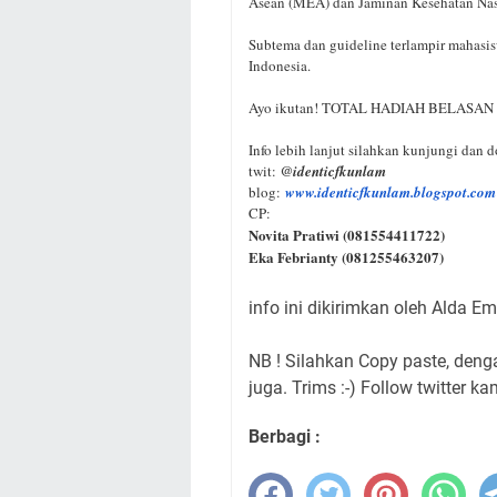
Asean (MEA) dan Jaminan Kesehatan Na
Subtema dan guideline terlampir mahasis
Indonesia.
Ayo ikutan! TOTAL HADIAH BELASAN
Info lebih lanjut silahkan kunjungi dan d
twit:
@identicfkunlam
blog:
www.identicfkunlam.
blogspot.com
CP:
Novita Pratiwi (081554411722)
Eka Febrianty (081255463207)
info ini dikirimkan oleh Alda E
NB ! Silahkan Copy paste, den
juga. Trims :-) Follow twitter ka
Berbagi :