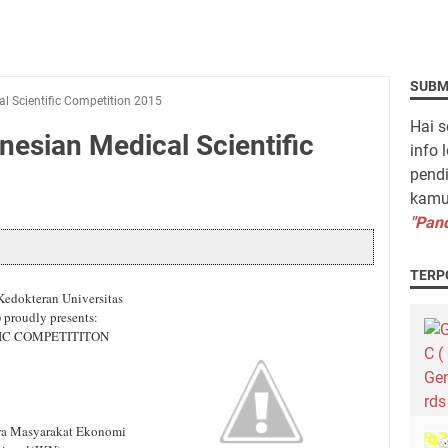
SUBM
l Scientific Competition 2015
Hai s
esian Medical Scientific
info 
pendi
kamu 
"Pand
TERP
Kedokteran Universitas
roudly presents:
FIC COMPETITITON
Era Masyarakat Ekonomi