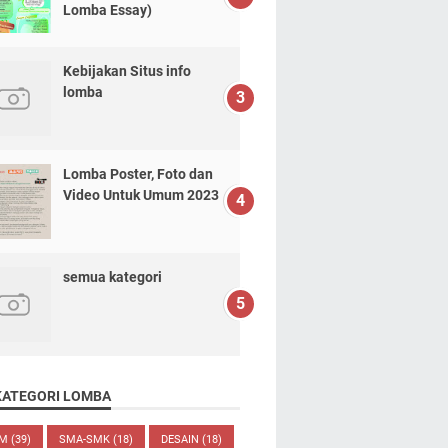
Lomba Essay)
Kebijakan Situs info
lomba
Lomba Poster, Foto dan
Video Untuk Umum 2023
semua kategori
KATEGORI LOMBA
UM
(39)
SMA-SMK
(18)
DESAIN
(18)