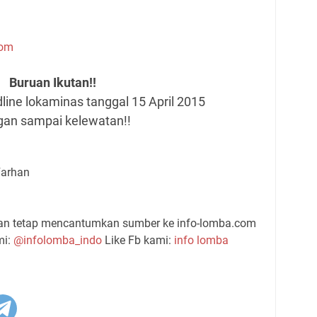
com
Buruan Ikutan!!
adline lokaminas tanggal 15 April 2015
an sampai kelewatan!!
Farhan
gan tetap mencantumkan sumber ke info-lomba.com
mi:
@infolomba_indo
Like Fb kami:
info lomba