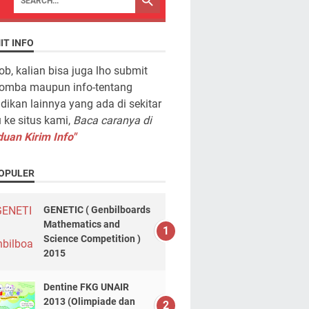
IT INFO
ob, kalian bisa juga lho submit
lomba maupun info-tentang
dikan lainnya yang ada di sekitar
ke situs kami,
Baca caranya di
uan Kirim Info"
OPULER
GENETIC ( Genbilboards
Mathematics and
Science Competition )
2015
Dentine FKG UNAIR
2013 (Olimpiade dan