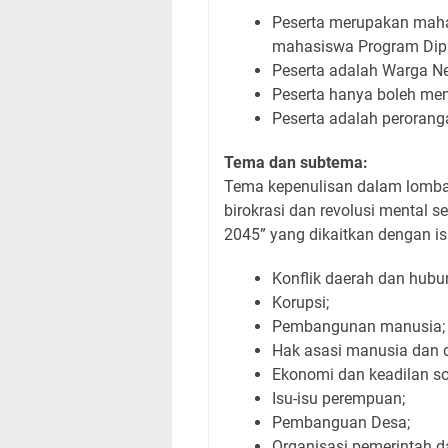
Peserta merupakan mahas
mahasiswa Program Diplo
Peserta adalah Warga Ne
Peserta hanya boleh men
Peserta adalah peroran
Tema dan subtema:
Tema kepenulisan dalam lomba k
birokrasi dan revolusi mental 
2045” yang dikaitkan dengan is
Konflik daerah dan hubu
Korupsi;
Pembangunan manusia;
Hak asasi manusia dan 
Ekonomi dan keadilan so
Isu-isu perempuan;
Pembanguan Desa;
Organisasi pemerintah da