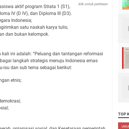
klik untuk perbesar
iswa aktif program Strata 1 (S1),
ma IV (D IV), dan Diploma III (D3).
gara Indonesia;
girimkan satu naskah karya tulis;
gan dan bukan kelompok.
ali ini adalah: “Peluang dan tantangan reformasi
sebagai langkah strategis menuju Indonesia emas
u-isu dan sub tema sebagai berikut:
ngan etnis;
demokrasi;
sial;
TOP 
UM
erah, organisasi sosial, dan Kesetaraan pemerintah