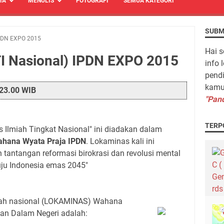
TA
MENULIS
FOTOGRAFI
SEMUA KATEGORI
SUBM
IPDN EXPO 2015
Hai s
 Nasional) IPDN EXPO 2015
info 
pendi
kamu 
 23.00 WIB
"Pand
TERP
Ilmiah Tingkat Nasional" ini diadakan dalam
hana Wyata Praja IPDN
. Lokaminas kali ini
tantangan reformasi birokrasi dan revolusi mental
uju Indonesia emas 2045"
miah nasional (LOKAMINAS) Wahana
han Dalam Negeri adalah: