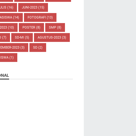
ULIS
(16)
JUNI-2023
(15)
ASISWA
(14)
FOTOGRAFI
(13)
-2023
(10)
POSTER
(8)
SMP
(8)
O
(7)
SD-MI
(5)
AGUSTUS-2023
(3)
TEMBER-2023
(3)
SD
(2)
SISWA
(1)
ONAL