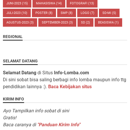
JUNI-2023
(15)
MAHASISWA
(14)
FOTOGRAFI
(13)
JULI-2023
(10)
POSTER
(8)
SMP
(8)
LOGO
(7)
SD-MI
(5)
AGUSTUS-2023
(3)
SEPTEMBER-2023
(3)
SD
(2)
BEASISWA
(1)
REGIONAL
SELAMAT DATANG
Selamat Datang
di Situs
Info-Lomba.com
Di sini sobat bisa saling berbagi info lomba maupun info ttg
pendidikan lainnya :).
Baca Kebijakan situs
KIRIM INFO
Ayo Tampilkan info sobat di sini
Gratis!
Baca caranya di
"Panduan Kirim Info"