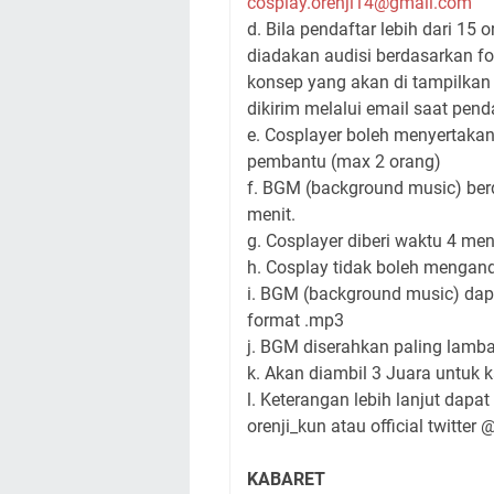
cosplay.orenji14@gmail.com
d. Bila pendaftar lebih dari 15 
diadakan audisi berdasarkan f
konsep yang akan di tampilkan
dikirim melalui email saat pend
e. Cosplayer boleh menyertaka
pembantu (max 2 orang)
f. BGM (background music) ber
menit.
g. Cosplayer diberi waktu 4 men
h. Cosplay tidak boleh mengan
i. BGM (background music) dap
format .mp3
j. BGM diserahkan paling lamba
k. Akan diambil 3 Juara untuk ka
l. Keterangan lebih lanjut da
orenji_kun atau official twitter
KABARET