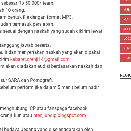
UM
 sebesar Rp 50.000/ team.
ah 10 orang.
MEN
am bentuk file dengan format MP3.
MAH
sudah termasuk persiapan.
JULI
s sesuai dengan naskah yang sudah dikirim lewat
LOG
 tanggung jawab peserta.
SEP
mulir dan menyertakan naskah yang akan dipakai
BEA
kirim
kabaret.orenji14@gmail.com
 team akan diadakan audisi berdasarkan naskah dan
REGI
nsur SARA dan Pornografi.
 sebelum perform jika dalam 5 menit belum hadir
pat menghubungi CP atau fanspage facebook
 @orenji_kun atau
orenjiundip.blogspot.com
al budaya Jepang yang diselenggarakan oleh