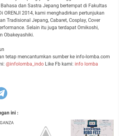
ahasa dan Sastra Jepang bertempat di Fakultas
Di ORENJI 2014, kami menghadirkan pertunjukan
an Tradisional Jepang, Cabaret, Cosplay, Cover
rformance. Selain itu juga terdapat Omikoshi,
an Obakeyashiki.
Kun
gan tetap mencantumkan sumber ke info-lomba.com
mi:
@infolomba_indo
Like Fb kami:
info lomba
an ini :