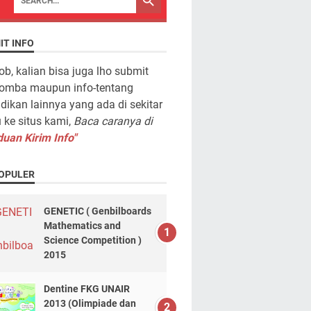
IT INFO
ob, kalian bisa juga lho submit
lomba maupun info-tentang
dikan lainnya yang ada di sekitar
ke situs kami,
Baca caranya di
uan Kirim Info"
OPULER
GENETIC ( Genbilboards
Mathematics and
Science Competition )
2015
Dentine FKG UNAIR
2013 (Olimpiade dan