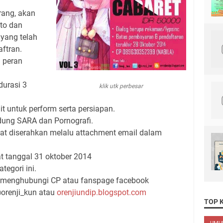
orang, akan
oto dan
 yang telah
aftran.
n peran
durasi 3
klik utk perbesar
it untuk perform serta persiapan.
dung SARA dan Pornografi.
at diserahkan melalu attachment email dalam
t tanggal 31 oktober 2014
tegori ini.
pat menghubungi CP atau fanspage facebook
 @orenji_kun atau
orenjiundip.blogspot.com
TOP 