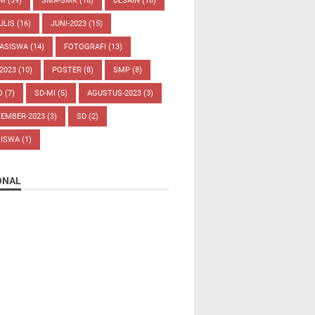
UM
(39)
SMA-SMK
(18)
DESAIN
(18)
ULIS
(16)
JUNI-2023
(15)
ASISWA
(14)
FOTOGRAFI
(13)
-2023
(10)
POSTER
(8)
SMP
(8)
O
(7)
SD-MI
(5)
AGUSTUS-2023
(3)
TEMBER-2023
(3)
SD
(2)
SISWA
(1)
ONAL