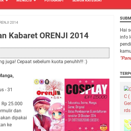
TA
MENULIS
FOTOGRAFI
SEMUA KATEGORI
SUBM
RENJI 2014
Hai s
an Kabaret ORENJI 2014
info 
pendi
kamu 
"Pand
ng juga! Cepaat sebelum kuota penuhh!!! :)
TERP
Manga,
s - 31
a Rp 25.000
ormulir dan
akan dipakai
kan ke