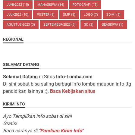
JUNI-2023
(15)
MAHASISWA
(14)
FOTOGRAFI
(13)
JULI-2023
(10)
POSTER
(8)
SMP
(8)
LOGO
(7)
SD-MI
(5)
AGUSTUS-2023
(3)
SEPTEMBER-2023
(3)
SD
(2)
BEASISWA
(1)
REGIONAL
SELAMAT DATANG
Selamat Datang
di Situs
Info-Lomba.com
Di sini sobat bisa saling berbagi info lomba maupun info ttg
pendidikan lainnya :).
Baca Kebijakan situs
KIRIM INFO
Ayo Tampilkan info sobat di sini
Gratis!
Baca caranya di
"Panduan Kirim Info"