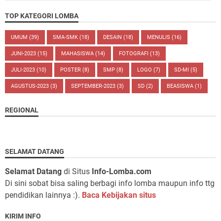
TOP KATEGORI LOMBA
UMUM
(39)
SMA-SMK
(18)
DESAIN
(18)
MENULIS
(16)
JUNI-2023
(15)
MAHASISWA
(14)
FOTOGRAFI
(13)
JULI-2023
(10)
POSTER
(8)
SMP
(8)
LOGO
(7)
SD-MI
(5)
AGUSTUS-2023
(3)
SEPTEMBER-2023
(3)
SD
(2)
BEASISWA
(1)
REGIONAL
SELAMAT DATANG
Selamat Datang
di Situs
Info-Lomba.com
Di sini sobat bisa saling berbagi info lomba maupun info ttg
pendidikan lainnya :).
Baca Kebijakan situs
KIRIM INFO