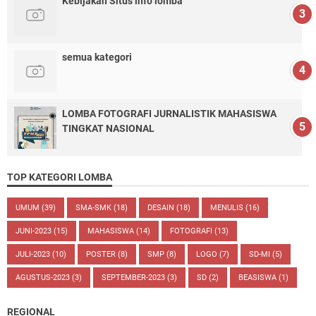
Kebijakan Situs info lomba
semua kategori
LOMBA FOTOGRAFI JURNALISTIK MAHASISWA
TINGKAT NASIONAL
TOP KATEGORI LOMBA
UMUM
(39)
SMA-SMK
(18)
DESAIN
(18)
MENULIS
(16)
JUNI-2023
(15)
MAHASISWA
(14)
FOTOGRAFI
(13)
JULI-2023
(10)
POSTER
(8)
SMP
(8)
LOGO
(7)
SD-MI
(5)
AGUSTUS-2023
(3)
SEPTEMBER-2023
(3)
SD
(2)
BEASISWA
(1)
REGIONAL