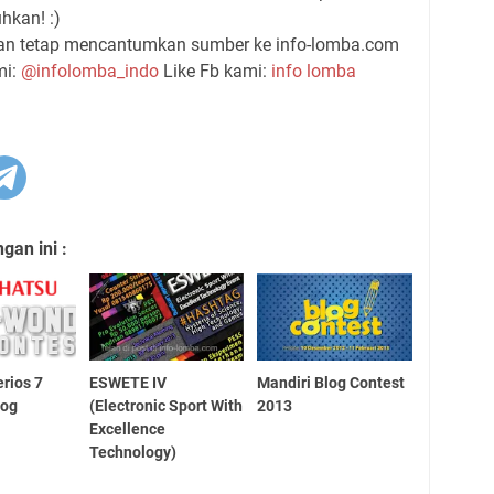
hkan! :)
gan tetap mencantumkan sumber ke info-lomba.com
mi:
@infolomba_indo
Like Fb kami:
info lomba
an ini :
erios 7
ESWETE IV
Mandiri Blog Contest
log
(Electronic Sport With
2013
Excellence
Technology)