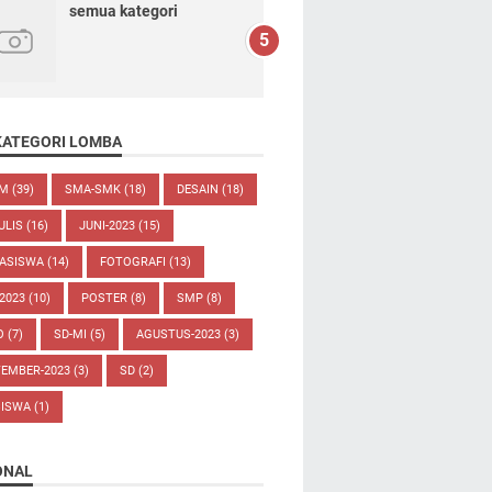
semua kategori
KATEGORI LOMBA
UM
(39)
SMA-SMK
(18)
DESAIN
(18)
ULIS
(16)
JUNI-2023
(15)
ASISWA
(14)
FOTOGRAFI
(13)
-2023
(10)
POSTER
(8)
SMP
(8)
O
(7)
SD-MI
(5)
AGUSTUS-2023
(3)
TEMBER-2023
(3)
SD
(2)
SISWA
(1)
ONAL