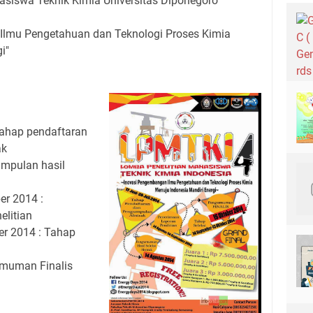
siswa Teknik Kimia Universitas Diponegoro
Ilmu Pengetahuan dan Teknologi Proses Kimia
i"
 Tahap pendaftaran
ak
umpulan hasil
er 2014 :
elitian
er 2014 : Tahap
umuman Finalis