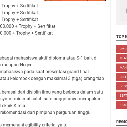
 Trophy + Sertifikat
 Trophy + Sertifikat
 Trophy + Sertifikat
00.000 + Trophy + Sertifikat
0.000 + Trophy + Sertifikat
TOP 
UM
sebagai mahasiswa aktif diploma atau S-1 baik di
MEN
a maupun Negeri.
MAH
 mahasiswa pada saat presentasi grand final.
JULI
 atau kelompok dengan maksimal 3 (tiga) orang tiap
LOG
berasal dari disiplin ilmu yang berbeda dalam satu
SEP
 syarat minimal salah satu anggotanya merupakan
Teknik Kimia.
BEA
rekomendasi dari pimpinan perguruan tinggi.
REGI
 memenuhi egibility criteria, yaitu :