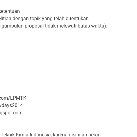
ketentuan
itian dengan topik yang telah ditentukan
ngumpulan proposal tidak melewati batas waktu).
.com/LPMTKI
rgydays2014
ogspot.com
eknik Kimia Indonesia, karena disinilah peran