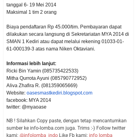
tanggal
6
-
1
9
Mei 2014
Maksimal 1 tim 2 orang
Biaya pendaftaran Rp 45.000/tim.
Pembayaran dapat
dilakukan secara langsung di Sekretariatan MYA 2014 di
SMAN 1 Kediri atau dapat melalui rekening 01033-01-
61-000139-3 atas nama Niken Oktaviani.
Informasi lebih lanjut:
Ricki Bin Yamin (085735422533)
Mitha Qurrota Ayuni (085790772952)
Aliva Zhafira R. (081359065669)
Website:
oasesmastkediri.blogspot.com
facebook: MYA 2014
twitter: @myaoase
NB ! Silahkan Copy paste, dengan tetap mencantumkan
sumber ke info-lomba.com juga. Trims :-) Follow twitter
kami:
@infolomba_indo
Like Fb kami:
info lomba