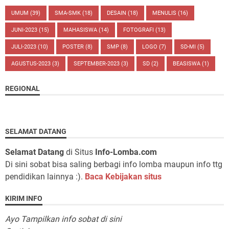
UMUM
(39)
SMA-SMK
(18)
DESAIN
(18)
MENULIS
(16)
JUNI-2023
(15)
MAHASISWA
(14)
FOTOGRAFI
(13)
JULI-2023
(10)
POSTER
(8)
SMP
(8)
LOGO
(7)
SD-MI
(5)
AGUSTUS-2023
(3)
SEPTEMBER-2023
(3)
SD
(2)
BEASISWA
(1)
REGIONAL
SELAMAT DATANG
Selamat Datang
di Situs
Info-Lomba.com
Di sini sobat bisa saling berbagi info lomba maupun info ttg
pendidikan lainnya :).
Baca Kebijakan situs
KIRIM INFO
Ayo Tampilkan info sobat di sini