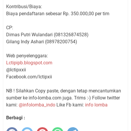
Kontribusi/Biaya:
Biaya pendaftaran sebesar Rp. 350.000,00 per tim
CP:
Dimas Putri Wulandari (081326874528)
Gilang Indy Ashari (08978200754)
Web penyelenggara:
Lctipipb.blogspot.com
@lctipxxii
Facebook.com/lctipxii
NB ! Silahkan Copy paste, dengan tetap mencantumkan
sumber ke info-lomba.com juga. Trims :-) Follow twitter
kami:
@infolomba_indo
Like Fb kami:
info lomba
Berbagi :