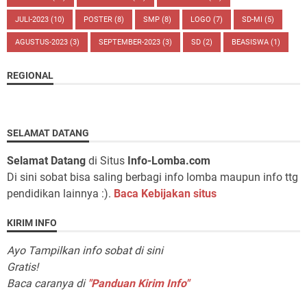
JULI-2023
(10)
POSTER
(8)
SMP
(8)
LOGO
(7)
SD-MI
(5)
AGUSTUS-2023
(3)
SEPTEMBER-2023
(3)
SD
(2)
BEASISWA
(1)
REGIONAL
SELAMAT DATANG
Selamat Datang
di Situs
Info-Lomba.com
Di sini sobat bisa saling berbagi info lomba maupun info ttg
pendidikan lainnya :).
Baca Kebijakan situs
KIRIM INFO
Ayo Tampilkan info sobat di sini
Gratis!
Baca caranya di
"Panduan Kirim Info"