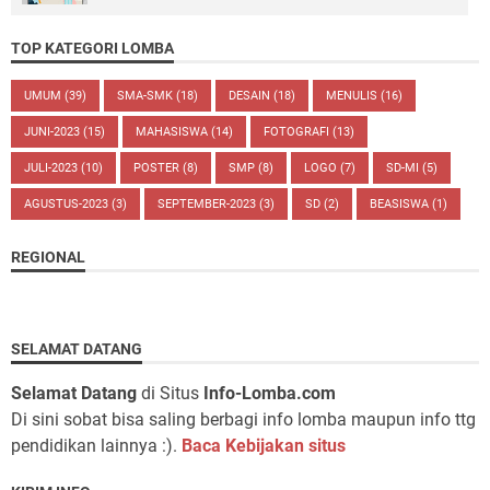
TOP KATEGORI LOMBA
UMUM
(39)
SMA-SMK
(18)
DESAIN
(18)
MENULIS
(16)
JUNI-2023
(15)
MAHASISWA
(14)
FOTOGRAFI
(13)
JULI-2023
(10)
POSTER
(8)
SMP
(8)
LOGO
(7)
SD-MI
(5)
AGUSTUS-2023
(3)
SEPTEMBER-2023
(3)
SD
(2)
BEASISWA
(1)
REGIONAL
SELAMAT DATANG
Selamat Datang
di Situs
Info-Lomba.com
Di sini sobat bisa saling berbagi info lomba maupun info ttg
pendidikan lainnya :).
Baca Kebijakan situs